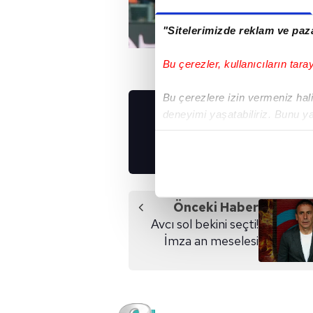
"Sitelerimizde reklam ve paza
Bu çerezler, kullanıcıların tara
Bu çerezlere izin vermeniz halin
deneyimi yaşatabiliriz. Bunu y
UYGULAMALARIMIZ
içerikleri sunabilmek adına el
İNDİRİN!
noktasında tek gelir kalemimiz 
Her halükârda, kullanıcılar, bu 
Önceki Haber
Sizlere daha iyi bir hizmet sun
Avcı sol bekini seçti!
çerezler vasıtasıyla çeşitli kiş
İmza an meselesi
amacıyla kullanılmaktadır. Diğer
reklam/pazarlama faaliyetlerinin
Çerezlere ilişkin tercihlerinizi 