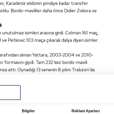
, Karadeniz ekibinin şimdiye kadar transfer
cu oldu. Bordo-mavililer daha önce Didier Zokora ve
R
 unutulmaz isimleri arasına girdi. Colman 161 maç,
1 ve Petkovic 103 maça çıkarak dalya diyen isimler.
rafından alınan Yattara, 2003-2004 ve 2010-
r formasını giydi. Tam 232 kez bordo-mavili
imza attı. Oynadığı 13 senenin 8 yılını Trabzon'da
Fırtına Uğurcan'ın
bonservis bedelini
belirledi!
Uğurcan Çakır, Trabzonspor'da ve
A Milli Takım'da gösterdiği
Bilgiler
Reklam Ayarları
performansla Avrupa devlerinin