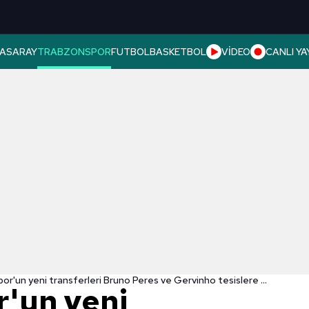
ASARAY
TRABZONSPOR
FUTBOL
BASKETBOL
VİDEO
CANLI YA
Trabzonspor'un yeni transferleri Bruno Peres ve Gervinho tesislere hayran kaldı
'un yeni