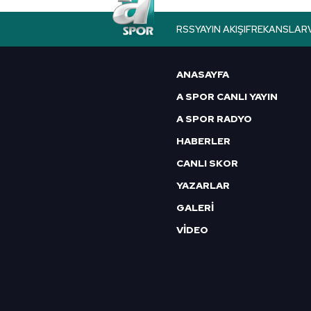
butonuna tıklayabilir,
Çerez Bi
RSS
YAYIN AKIŞI
FREKANSLAR
6698 sayılı Kişisel Verilerin 
mevzuata uygun olarak kullanılan
ANASAYFA
A SPOR CANLI YAYIN
A SPOR RADYO
HABERLER
CANLI SKOR
YAZARLAR
GALERİ
VİDEO