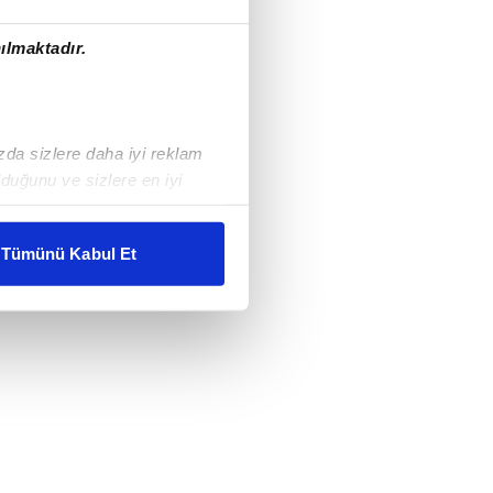
ılmaktadır.
ızda sizlere daha iyi reklam
duğunu ve sizlere en iyi
liyetlerimizi karşılamak
Tümünü Kabul Et
ar gösterilmeyecektir."
çerezler kullanılmaktadır. Bu
u hizmetlerinin sunulması
i ve sizlere yönelik
nılacaktır.
kin detaylı bilgi için Ayarlar