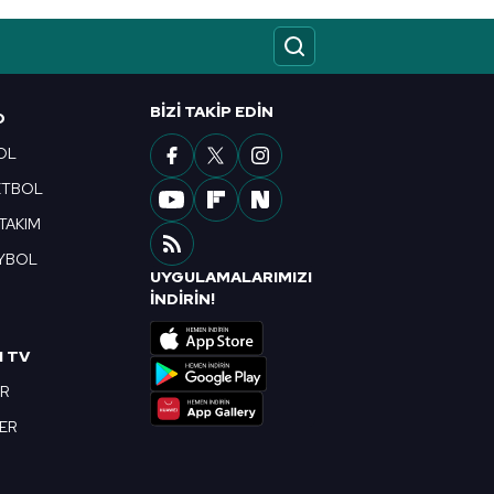
ak ve sitemizde ilgili
BIZI TAKIP EDIN
O
OL
ETBOL
 TAKIM
YBOL
UYGULAMALARIMIZI
R
İNDİRİN!
I TV
OR
BER