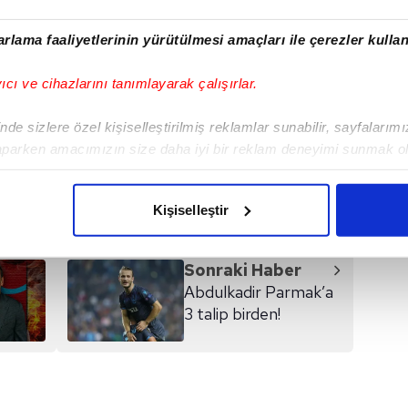
transfer listesine girdi. Bordo-
mavili takım, 25 yaşındaki file
rlama faaliyetlerinin yürütülmesi amaçları ile çerezler kullan
bekçisinin bonservis bedelini
haberin devamı
belirledi. | Son dakika Trabzonspor
yıcı ve cihazlarını tanımlayarak çalışırlar.
haberleri (TS spor haberi)
de sizlere özel kişiselleştirilmiş reklamlar sunabilir, sayfalarım
aparken amacımızın size daha iyi bir reklam deneyimi sunmak ol
I
imizden gelen çabayı gösterdiğimizi ve bu noktada, reklamların ma
olduğunu sizlere hatırlatmak isteriz.
Kişiselleştir
çerezlere izin vermedikleri takdirde, kullanıcılara hedefli reklaml
Sonraki Haber
abilmek için İnternet Sitemizde kendimize ve üçüncü kişilere ait 
Abdulkadir Parmak’a
isel verileriniz işlenmekte olup gerekli olan çerezler bilgi toplum
3 talip birden!
 çerezler, sitemizin daha işlevsel kılınması ve kişiselleştirilmes
 yapılması, amaçlarıyla sınırlı olarak açık rızanız dahilinde kulla
aşağıda yer alan panel vasıtasıyla belirleyebilirsiniz. Çerezlere iliş