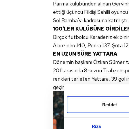
Parma kulübünden alınan Gervinho
ettiği üçüncü Fildişi Sahilli oyun
Sol Bamba'yı kadrosuna katmıştı.
100'LER KULÜBÜNE GİRDİLE
Birçok futbolcu Karadeniz ekibinin
Alanzinho 140, Perira 137, Şota 12
EN UZUN SÜRE YATTARA
Dönemin başkanı Özkan Sümer ta
2011 arasında 8 sezon Trabzonspo
renkleri terleten Yattara, 39 gol 
geçirdi.
Reddet
Rıza