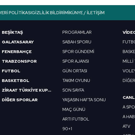
lgilendirme Metnimizi
ziyaret edebilirsiniz.
VERI POLITIKASI
GIZLILIK BILDIRIMI
KÜNYE / İLETIŞIM
Korunması Kanunu uyarınca hazırlanmış Aydınlatma Metnimizi okum
 çerezlerle ilgili bilgi almak için lütfen
tıklayınız
.
BEŞİKTAŞ
PROGRAMLAR
VIDE
GALATASARAY
SABAH SPORU
FUTB
FENERBAHÇE
SPOR GÜNDEMİ
BASK
TRABZONSPOR
SPOR AJANSI
MİLLİ
FUTBOL
GÜN ORTASI
VOLE
BASKETBOL
TAKIM OYUNU
DİĞE
ZİRAAT TÜRKİYE KUPASI
SON SAYFA
CANL
DİĞER SPORLAR
YAŞASIN HAFTA SONU
A SP
MAÇ GÜNÜ
A HA
ARTI FUTBOL
ATV
90+1