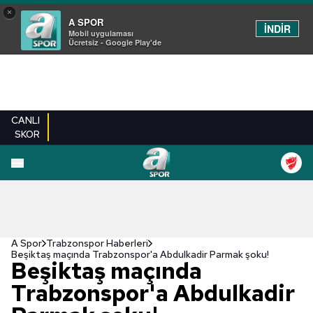
×
A SPOR
İNDİR
Mobil uygulaması
Ücretsiz - Google Play'de
CANLI
SKOR
A Spor
Trabzonspor Haberleri
Beşiktaş maçında Trabzonspor'a Abdulkadir Parmak şoku!
Beşiktaş maçında
Trabzonspor'a Abdulkadir