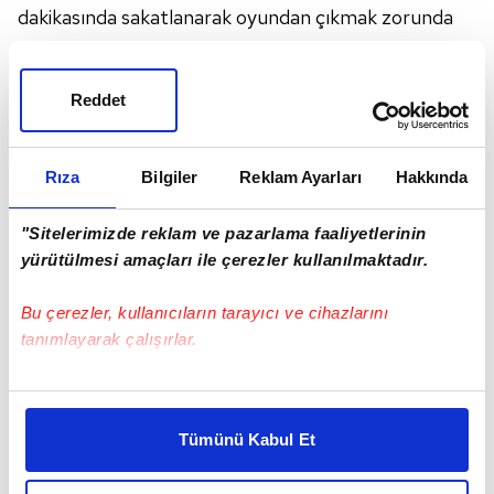
dakikasında sakatlanarak oyundan çıkmak zorunda
kaldı.
GÖZYAŞLARIYLA TERK ETTİ
Reddet
Trabzonspor'un milli futbolcusu Abdulkadir Parmak
oyundan çıkarken gözyaşlarına hakim olamadı.
Parmak'ın yerine oyuna Lewis Baker dahil oldu.
Rıza
Bilgiler
Reklam Ayarları
Hakkında
"Sitelerimizde reklam ve pazarlama faaliyetlerinin
yürütülmesi amaçları ile çerezler kullanılmaktadır.
Bu çerezler, kullanıcıların tarayıcı ve cihazlarını
tanımlayarak çalışırlar.
Bu çerezlere izin vermeniz halinde sizlere özel
kişiselleştirilmiş reklamlar sunabilir, sayfalarımızda sizlere
Tümünü Kabul Et
daha iyi reklam deneyimi yaşatabiliriz. Bunu yaparken
amacımızın size daha iyi bir reklam deneyimi sunmak