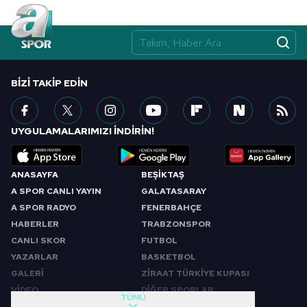
BIZI TAKIP EDIN
UYGULAMALARIMIZI İNDİRİN!
ANASAYFA
BEŞİKTAŞ
A SPOR CANLI YAYIN
GALATASARAY
A SPOR RADYO
FENERBAHÇE
HABERLER
TRABZONSPOR
CANLI SKOR
FUTBOL
YAZARLAR
BASKETBOL
GALERİ
ZİRAAT TÜRKİYE KUPASI
VİDEO
DİĞER SPORLAR
TÜMÜ