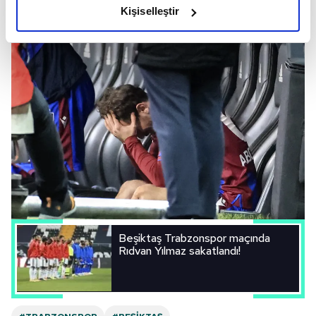
olduğunu ve sizlere en iyi içerikleri sunabilmek adına
Kişiselleştir
elimizden gelen çabayı gösterdiğimizi ve bu noktada,
reklamların maliyetlerimizi karşılamak noktasında tek gelir
kalemimiz olduğunu sizlere hatırlatmak isteriz.
Her halükârda, kullanıcılar, bu çerezlere izin vermedikleri
takdirde, kullanıcılara hedefli reklamlar
gösterilmeyecektir."
Sizlere daha iyi bir hizmet sunabilmek için İnternet
Sitemizde kendimize ve üçüncü kişilere ait çerezler
kullanılmaktadır. Bu çerezler vasıtasıyla çeşitli kişisel
verileriniz işlenmekte olup gerekli olan çerezler bilgi
toplumu hizmetlerinin sunulması amacıyla
Beşiktaş Trabzonspor maçında
kullanılmaktadır. Diğer çerezler, sitemizin daha işlevsel
Rıdvan Yılmaz sakatlandı!
kılınması ve kişiselleştirilmesi ve sizlere yönelik
reklam/pazarlama faaliyetlerinin yapılması, amaçlarıyla
sınırlı olarak açık rızanız dahilinde kullanılacaktır.