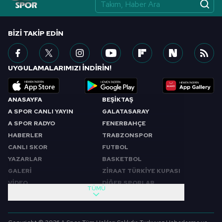
vasıtasıyla belirleyebilirsiniz. Çerezlere ilişkin detaylı bilgi
için Ayarlar butonuna tıklayabilir,
Çerez Bilgilendirme
Metnimizi
ziyaret edebilirsiniz.
BIZI TAKIP EDIN
6698 sayılı Kişisel Verilerin Korunması Kanunu uyarınca
hazırlanmış Aydınlatma Metnimizi okumak ve sitemizde
UYGULAMALARIMIZI İNDİRİN!
ilgili mevzuata uygun olarak kullanılan çerezlerle ilgili bilgi
almak için lütfen
tıklayınız
.
ANASAYFA
BEŞİKTAŞ
A SPOR CANLI YAYIN
GALATASARAY
A SPOR RADYO
FENERBAHÇE
HABERLER
TRABZONSPOR
CANLI SKOR
FUTBOL
YAZARLAR
BASKETBOL
GALERİ
ZİRAAT TÜRKİYE KUPASI
VİDEO
DİĞER SPORLAR
TÜMÜ
PROGRAMLAR
VIDEO
SABAH SPORU
FUTBOL