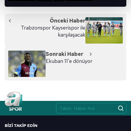
kalemimiz olduğunu sizlere hatırlatmak isteriz.
Her halükârda, kullanıcılar, bu çerezlere izin vermedikleri
Önceki Haber
takdirde, kullanıcılara hedefli reklamlar
Trabzonspor Kayserispor ile
gösterilmeyecektir."
karşılaşacak
Sizlere daha iyi bir hizmet sunabilmek için İnternet
Sitemizde kendimize ve üçüncü kişilere ait çerezler
Sonraki Haber
kullanılmaktadır. Bu çerezler vasıtasıyla çeşitli kişisel
Ekuban 11'e dönüyor
verileriniz işlenmekte olup gerekli olan çerezler bilgi
toplumu hizmetlerinin sunulması amacıyla
kullanılmaktadır. Diğer çerezler, sitemizin daha işlevsel
kılınması ve kişiselleştirilmesi ve sizlere yönelik
reklam/pazarlama faaliyetlerinin yapılması, amaçlarıyla
sınırlı olarak açık rızanız dahilinde kullanılacaktır.
Çerezlere ilişkin tercihlerinizi aşağıda yer alan panel
vasıtasıyla belirleyebilirsiniz. Çerezlere ilişkin detaylı bilgi
BIZI TAKIP EDIN
için Ayarlar butonuna tıklayabilir,
Çerez Bilgilendirme