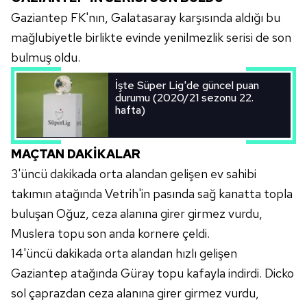
Gaziantep FK'nın, Galatasaray karşısında aldığı bu
mağlubiyetle birlikte evinde yenilmezlik serisi de son
bulmuş oldu.
İşte Süper Lig'de güncel puan
durumu (2020/21 sezonu 22.
hafta)
MAÇTAN DAKİKALAR
3'üncü dakikada orta alandan gelişen ev sahibi
takımın atağında Vetrih'in pasında sağ kanatta topla
buluşan Oğuz, ceza alanına girer girmez vurdu,
Muslera topu son anda kornere çeldi.
14'üncü dakikada orta alandan hızlı gelişen
Gaziantep atağında Güray topu kafayla indirdi. Dicko
sol çaprazdan ceza alanına girer girmez vurdu,