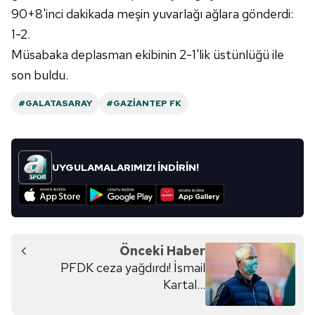
90+8'inci dakikada meşin yuvarlağı ağlara gönderdi:
1-2.
Müsabaka deplasman ekibinin 2-1'lik üstünlüğü ile
son buldu.
#GALATASARAY
#GAZIANTEP FK
UYGULAMALARIMIZI İNDİRİN!
Önceki Haber
PFDK ceza yağdırdı! İsmail
Kartal...