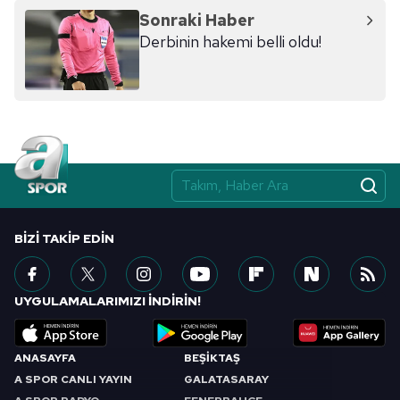
Sonraki Haber
Derbinin hakemi belli oldu!
BIZI TAKIP EDIN
UYGULAMALARIMIZI İNDİRİN!
ANASAYFA
BEŞİKTAŞ
A SPOR CANLI YAYIN
GALATASARAY