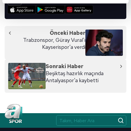
reklamların maliyetlerimizi karşılamak noktasında tek gelir
kalemimiz olduğunu sizlere hatırlatmak isteriz.
Her halükârda, kullanıcılar, bu çerezlere izin vermedikleri
takdirde, kullanıcılara hedefli reklamlar
Önceki Haber
gösterilmeyecektir."
Trabzonspor, Güray Vural'ı
Kayserispor'a verdi
Sizlere daha iyi bir hizmet sunabilmek için İnternet
Sitemizde kendimize ve üçüncü kişilere ait çerezler
kullanılmaktadır. Bu çerezler vasıtasıyla çeşitli kişisel
Sonraki Haber
verileriniz işlenmekte olup gerekli olan çerezler bilgi
Beşiktaş hazırlık maçında
toplumu hizmetlerinin sunulması amacıyla
Antalyaspor'a kaybetti
kullanılmaktadır. Diğer çerezler, sitemizin daha işlevsel
kılınması ve kişiselleştirilmesi ve sizlere yönelik
reklam/pazarlama faaliyetlerinin yapılması, amaçlarıyla
sınırlı olarak açık rızanız dahilinde kullanılacaktır.
Çerezlere ilişkin tercihlerinizi aşağıda yer alan panel
vasıtasıyla belirleyebilirsiniz. Çerezlere ilişkin detaylı bilgi