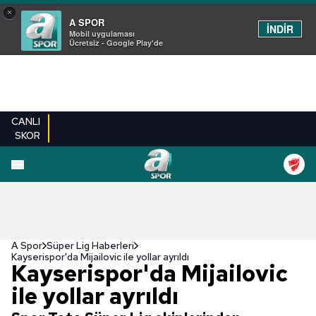
×
A SPOR
İNDİR
Mobil uygulaması
Ücretsiz - Google Play'de
CANLI
SKOR
A Spor
Süper Lig Haberleri
Kayserispor'da Mijailovic ile yollar ayrıldı
Kayserispor'da Mijailovic
ile yollar ayrıldı