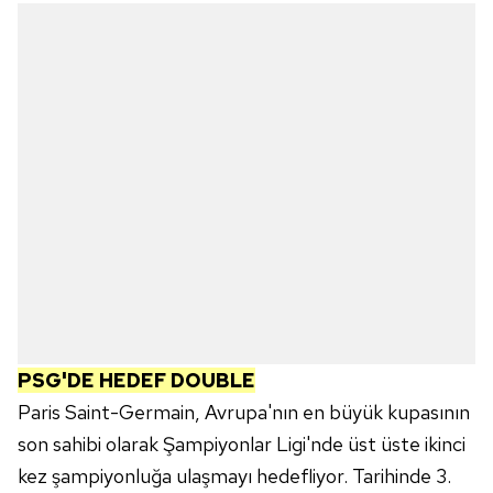
hazırlanmış Aydınlatma Metnimizi okumak ve sitemizde
ilgili mevzuata uygun olarak kullanılan çerezlerle ilgili bilgi
almak için lütfen
tıklayınız
.
PSG'DE HEDEF DOUBLE
Paris Saint-Germain, Avrupa'nın en büyük kupasının
son sahibi olarak Şampiyonlar Ligi'nde üst üste ikinci
kez şampiyonluğa ulaşmayı hedefliyor. Tarihinde 3.