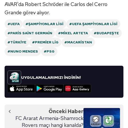
AVAR'da Robert Schröder ile Carlos del Cerro
Grande görev alıyor.
#UEFA
#ŞAMPIYONLAR LIGI
#UEFA ŞAMPIYONLAR LIGI
#PARIS SAINT GERMAIN
#MIKEL ARTETA
#BUDAPEŞTE
#TÜRKIYE
#PREMIER LIG
#MACARISTAN
#NUNO MENDES
#PSG
UYGULAMALARIMIZI İNDİRİN!
Önceki Haber
FC Ararat Armenia-Shamrock
Rovers maçı hangi kanalda?