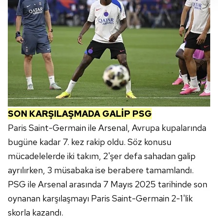
takdirde, kullanıcılara hedefli reklamlar
gösterilmeyecektir."
Sizlere daha iyi bir hizmet sunabilmek için İnternet
Sitemizde kendimize ve üçüncü kişilere ait çerezler
kullanılmaktadır. Bu çerezler vasıtasıyla çeşitli kişisel
verileriniz işlenmekte olup gerekli olan çerezler bilgi
toplumu hizmetlerinin sunulması amacıyla
kullanılmaktadır. Diğer çerezler, sitemizin daha işlevsel
kılınması ve kişiselleştirilmesi ve sizlere yönelik
SON KARŞILAŞMADA GALİP PSG
reklam/pazarlama faaliyetlerinin yapılması, amaçlarıyla
Paris Saint-Germain ile Arsenal, Avrupa kupalarında
sınırlı olarak açık rızanız dahilinde kullanılacaktır.
bugüne kadar 7. kez rakip oldu. Söz konusu
mücadelelerde iki takım, 2'şer defa sahadan galip
Çerezlere ilişkin tercihlerinizi aşağıda yer alan panel
ayrılırken, 3 müsabaka ise berabere tamamlandı.
vasıtasıyla belirleyebilirsiniz. Çerezlere ilişkin detaylı bilgi
için Ayarlar butonuna tıklayabilir,
Çerez Bilgilendirme
PSG ile Arsenal arasında 7 Mayıs 2025 tarihinde son
Metnimizi
ziyaret edebilirsiniz.
oynanan karşılaşmayı Paris Saint-Germain 2-1'lik
skorla kazandı.
6698 sayılı Kişisel Verilerin Korunması Kanunu uyarınca