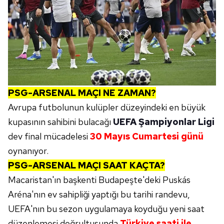
PSG-ARSENAL MAÇI NE ZAMAN?
Avrupa futbolunun kulüpler düzeyindeki en büyük
kupasının sahibini bulacağı
UEFA Şampiyonlar Ligi
dev final mücadelesi
30 Mayıs Cumartesi günü
oynanıyor.
PSG-ARSENAL MAÇI SAAT KAÇTA?
Macaristan'ın başkenti Budapeşte'deki Puskás
Aréna'nın ev sahipliği yaptığı bu tarihi randevu,
UEFA'nın bu sezon uygulamaya koyduğu yeni saat
düzenlemesi doğrultusunda
Türkiye saati ile