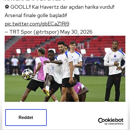
⚽ GOOLL!! Kai Havertz dar açıdan harika vurdu!!
Arsenal finale golle başladı!!
pic.twitter.com/qbECaZ1Rj9
— TRT Spor (@trtspor)
May 30, 2026
Reddet
PSG-ARSENAL MAÇI HANGİ KANALDA?