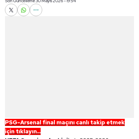
Son Güncelleme:
30 Mayıs 2026 - 19:54
PSG-Arsenal final maçını canlı takip etmek
için tıklayın...