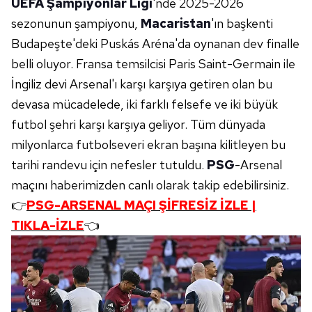
UEFA
Şampiyonlar Ligi
'nde 2025-2026
sezonunun şampiyonu,
Macaristan
'ın başkenti
Budapeşte'deki Puskás Aréna'da oynanan dev finalle
belli oluyor. Fransa temsilcisi Paris Saint-Germain ile
İngiliz devi Arsenal'ı karşı karşıya getiren olan bu
devasa mücadelede, iki farklı felsefe ve iki büyük
futbol şehri karşı karşıya geliyor. Tüm dünyada
milyonlarca futbolseveri ekran başına kilitleyen bu
tarihi randevu için nefesler tutuldu.
PSG
-Arsenal
maçını haberimizden canlı olarak takip edebilirsiniz.
👉
PSG-ARSENAL MAÇI ŞİFRESİZ İZLE |
TIKLA-İZLE
👈