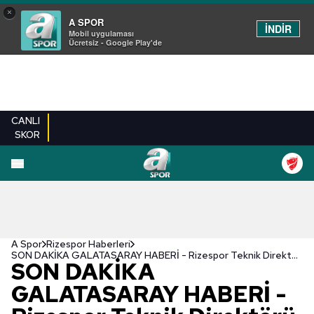
×
A SPOR
İNDİR
Mobil uygulaması
Ücretsiz - Google Play'de
CANLI
SKOR
A Spor
Rizespor Haberleri
SON DAKİKA GALATASARAY HABERİ - Rizespor Teknik Direktörü Hamza Hamzaoğlu: "Golden önce Alberk'e yapılan son pozisyon faul"
SON DAKİKA
GALATASARAY HABERİ -