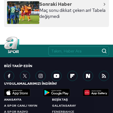
hazırlanmış Aydınlatma Metnimizi okumak ve sitemizde
Sonraki Haber
ilgili mevzuata uygun olarak kullanılan çerezlerle ilgili bilgi
Maç sonu dikkat çeken an! Tabela
almak için lütfen
tıklayınız
.
değişmedi
BIZI TAKIP EDIN
UYGULAMALARIMIZI İNDİRİN!
ANASAYFA
BEŞİKTAŞ
A SPOR CANLI YAYIN
GALATASARAY
A SPOR RADYO
FENERBAHÇE