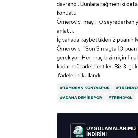
davrandı. Bunlara rağmen iki defa
konuştu
Ömerovic, maç 1-0 seyrederken yak
anlattı.
İç sahada kaybettikleri 2 puanın ke
Ömerovic, "Son 5 maçta 10 puan 
gerekiyor. Her maç bizim için fin
kadar mücadele ettiler. Biz 3. gol
ifadelerini kullandı.
#TÜMOSAN KONYASPOR
#TRENDYOL
#ADANA DEMIRSPOR
#TRENDYOL
UYGULAMALARIMIZ
İNDİRİN!