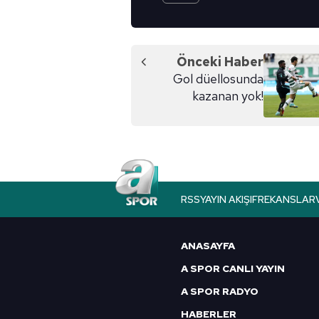
Önceki Haber
Gol düellosunda
kazanan yok!
RSS
YAYIN AKIŞI
FREKANSLAR
ANASAYFA
A SPOR CANLI YAYIN
A SPOR RADYO
HABERLER