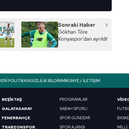
Sonraki Haber
Gökhan Töre
Konyaspor'dan ayrıldı!
VERI POLITIKASI
GIZLILIK BILDIRIMI
KÜNYE / İLETIŞIM
BEŞİKTAŞ
PROGRAMLAR
VIDE
GALATASARAY
SABAH SPORU
FUTB
FENERBAHÇE
SPOR GÜNDEMİ
BASK
TRABZONSPOR
SPOR AJANSI
MİLLİ