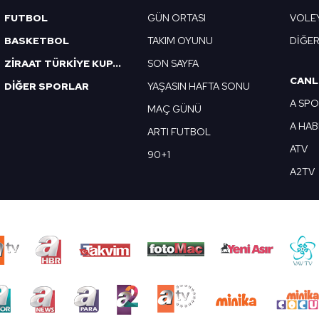
FUTBOL
GÜN ORTASI
VOLE
BASKETBOL
TAKIM OYUNU
DİĞE
ZİRAAT TÜRKİYE KUPASI
SON SAYFA
CANL
DİĞER SPORLAR
YAŞASIN HAFTA SONU
A SP
MAÇ GÜNÜ
A HA
ARTI FUTBOL
ATV
90+1
A2TV