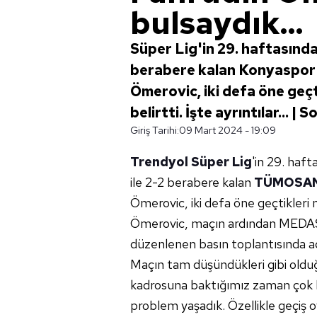
bulsaydık...
Süper Lig'in 29. haftasında
berabere kalan Konyaspor'
Ömerovic, iki defa öne geç
belirtti. İşte ayrıntılar... |
Giriş Tarihi:
09 Mart 2024 - 19:09
Trendyol Süper Lig
'in 29. haft
ile 2-2 berabere kalan
TÜMOSAN
Ömerovic, iki defa öne geçtikleri 
Ömerovic, maçın ardından MEDAŞ
düzenlenen basın toplantısında a
Maçın tam düşündükleri gibi old
kadrosuna baktığımız zaman çok hız
problem yaşadık. Özellikle geçiş 