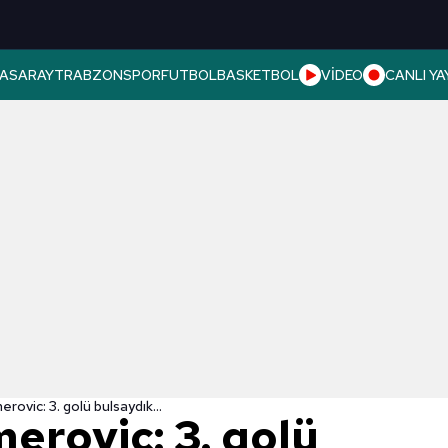
ASARAY
TRABZONSPOR
FUTBOL
BASKETBOL
VİDEO
CANLI YA
rovic: 3. golü bulsaydık...
erovic: 3. golü