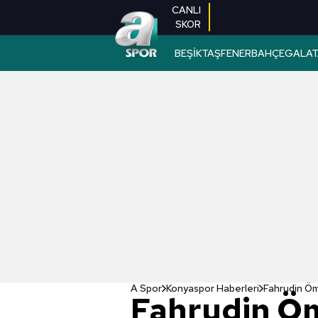
CANLI
SKOR
BEŞİKTAŞ
FENERBAHÇE
GALAT
A Spor
Konyaspor Haberleri
Fahrudin Öme
Fahrudin Öm