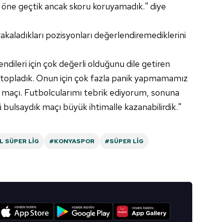
 öne geçtik ancak skoru koruyamadık." diye
aladıkları pozisyonları değerlendiremediklerini
ndileri için çok değerli olduğunu dile getiren
topladık. Onun için çok fazla panik yapmamamız
al maçı. Futbolcularımı tebrik ediyorum, sonuna
ü bulsaydık maçı büyük ihtimalle kazanabilirdik."
 SÜPER LIG
#KONYASPOR
#SÜPER LIG
I