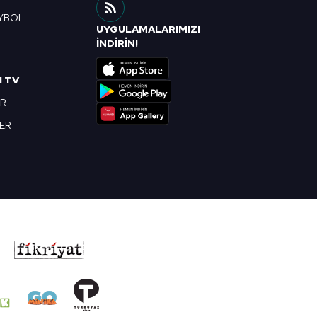
YBOL
UYGULAMALARIMIZI
R
İNDİRİN!
I TV
OR
BER