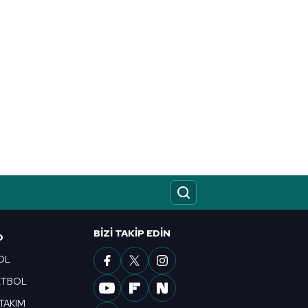
BIZI TAKIP EDIN
O
OL
ETBOL
 TAKIM