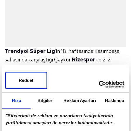
Trendyol Süper Lig
'in 18. haftasında Kasımpaşa,
sahasında karşılaştığı Çaykur
Rizespor
ile 2-2
berabere kaldı. Karşılaşmanın ardından düzenlenen
basın toplantısında konuşan Kasımpaşa Teknik
Reddet
Sorumlusu Ekrem Örenç, "Senenin son maçında
galibiyet için sahaya çıktık. İlk dakikasından itibaren
Rıza
Bilgiler
Reklam Ayarları
Hakkında
üstün oynadığımızı düşünüyorum. Pozisyonlara
girdik. Penaltı kazandık ama kaybettik. Olabilir.
"Sitelerimizde reklam ve pazarlama faaliyetlerinin
Futbolda bunlar var. Daha sonrasında da
yürütülmesi amaçları ile çerezler kullanılmaktadır.
pozisyonlara girdik. Farkı açabilirdik. Rakibimiz