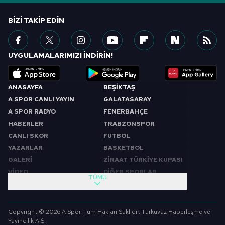
BIZI TAKIP EDIN
UYGULAMALARIMIZI İNDİRİN!
ANASAYFA
BEŞİKTAŞ
A SPOR CANLI YAYIN
GALATASARAY
A SPOR RADYO
FENERBAHÇE
HABERLER
TRABZONSPOR
CANLI SKOR
FUTBOL
YAZARLAR
BASKETBOL
GALERİ
ZİRAAT TÜRKİYE KUPASI
VİDEO
DİĞER SPORLAR
TÜMÜ
PROGRAMLAR
VIDEO
SABAH SPORU
FUTBOL
Copyright © 2026 A Spor. Tüm Hakları Saklıdır. Turkuvaz Haberleşme ve
SPOR GÜNDEMİ
BASKETBOL
Yayıncılık A.Ş.