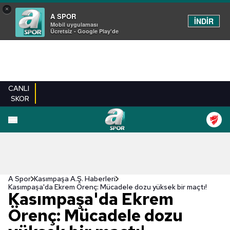
×
A SPOR
İNDİR
Mobil uygulaması
Ücretsiz - Google Play'de
CANLI
SKOR
A Spor
Kasımpaşa A.Ş. Haberleri
Kasımpaşa'da Ekrem Örenç: Mücadele dozu yüksek bir maçtı!
Kasımpaşa'da Ekrem
Örenç: Mücadele dozu