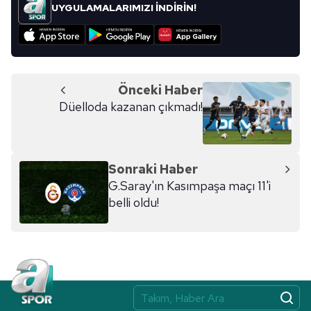
kullanılmaktadır. Bu çerezler vasıtasıyla çeşitli kişisel
UYGULAMALARIMIZI İNDİRİN!
verileriniz işlenmekte olup gerekli olan çerezler bilgi
toplumu hizmetlerinin sunulması amacıyla
kullanılmaktadır. Diğer çerezler, sitemizin daha işlevsel
kılınması ve kişiselleştirilmesi ve sizlere yönelik
reklam/pazarlama faaliyetlerinin yapılması, amaçlarıyla
Önceki Haber
sınırlı olarak açık rızanız dahilinde kullanılacaktır.
Düelloda kazanan çıkmadı!
Çerezlere ilişkin tercihlerinizi aşağıda yer alan panel
vasıtasıyla belirleyebilirsiniz. Çerezlere ilişkin detaylı bilgi
Sonraki Haber
için Ayarlar butonuna tıklayabilir,
Çerez Bilgilendirme
G.Saray'ın Kasımpaşa maçı 11'i
Metnimizi
ziyaret edebilirsiniz.
belli oldu!
6698 sayılı Kişisel Verilerin Korunması Kanunu uyarınca
hazırlanmış Aydınlatma Metnimizi okumak ve sitemizde
ilgili mevzuata uygun olarak kullanılan çerezlerle ilgili bilgi
almak için lütfen
tıklayınız
.