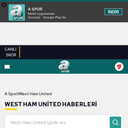
×
A SPOR
İNDİR
Mobil uygulaması
Ücretsiz - Google Play'de
CANLI
SKOR
A Spor
West Ham United
WEST HAM UNITED HABERLERI