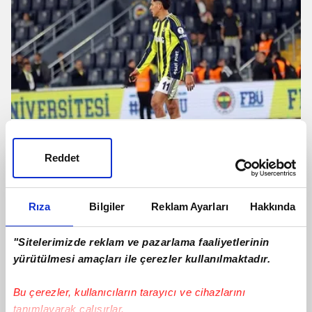
Edson Alvarez'de transfer belirsizliği!
Yollar ayrılacak mı?
Reddet
Rıza
Bilgiler
Reklam Ayarları
Hakkında
"Sitelerimizde reklam ve pazarlama faaliyetlerinin
yürütülmesi amaçları ile çerezler kullanılmaktadır.
Bu çerezler, kullanıcıların tarayıcı ve cihazlarını
tanımlayarak çalışırlar.