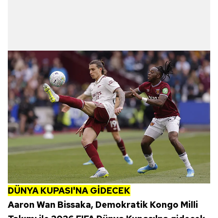
6698 sayılı Kişisel Verilerin Korunması Kanunu uyarınca
hazırlanmış Aydınlatma Metnimizi okumak ve sitemizde
ilgili mevzuata uygun olarak kullanılan çerezlerle ilgili bilgi
almak için lütfen
tıklayınız
.
DÜNYA KUPASI'NA GİDECEK
Aaron Wan Bissaka, Demokratik Kongo Milli