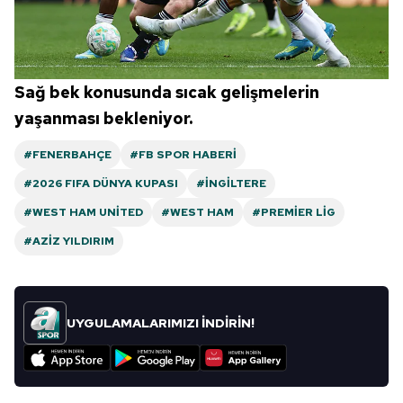
Sağ bek konusunda sıcak gelişmelerin
yaşanması bekleniyor.
#FENERBAHÇE
#FB SPOR HABERI
#2026 FIFA DÜNYA KUPASI
#İNGILTERE
#WEST HAM UNITED
#WEST HAM
#PREMIER LIG
#AZIZ YILDIRIM
UYGULAMALARIMIZI İNDİRİN!