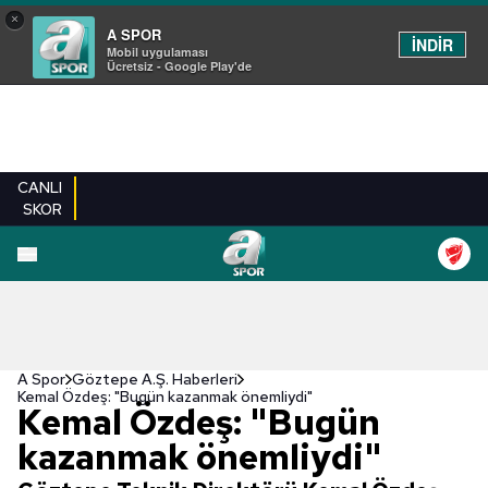
×
A SPOR
İNDİR
Mobil uygulaması
Ücretsiz - Google Play'de
CANLI
SKOR
A Spor
Göztepe A.Ş. Haberleri
Kemal Özdeş: "Bugün kazanmak önemliydi"
Kemal Özdeş: "Bugün
kazanmak önemliydi"