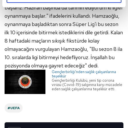
reklamların maliyetlerimizi karşılamak noktasında tek gelir
başlarız. Haziran başında da tahmin ediyorum ki ligler
kalemimiz olduğunu sizlere hatırlatmak isteriz.
oynanmaya başlar." ifadelerini kullandı. Hamzaoğlu,
oynanmaya başladıktan sonra Süper Lig'i bu sezon
Her halükârda, kullanıcılar, bu çerezlere izin vermedikleri
ilk 10 içerisinde bitirmek istediklerini dile getirdi. Kalan
takdirde, kullanıcılara hedefli reklamlar
gösterilmeyecektir."
8 haftadaki maçların sıkışık fikstürde kolay
olmayacağını vurgulayan Hamzaoğlu, "Bu sezon 8 ila
Sizlere daha iyi bir hizmet sunabilmek için İnternet
10. sıralarda ligi bitirmeyi hedefliyoruz. İnşallah bu
Sitemizde kendimize ve üçüncü kişilere ait çerezler
pozisyonda olmaya gayret edeceğiz" dedi.
kullanılmaktadır. Bu çerezler vasıtasıyla çeşitli kişisel
Gençlerbirliği'nden sağlık çalışanlarına
verileriniz işlenmekte olup gerekli olan çerezler bilgi
teşekkür
toplumu hizmetlerinin sunulması amacıyla
Gençlerbirliği Kulübü, yeni tip corona
virüsü (Covid-19) salgınına karşı mücadele
kullanılmaktadır. Diğer çerezler, sitemizin daha işlevsel
eden sağlık çalışanlarına teşekkür etti.
kılınması ve kişiselleştirilmesi ve sizlere yönelik
reklam/pazarlama faaliyetlerinin yapılması, amaçlarıyla
sınırlı olarak açık rızanız dahilinde kullanılacaktır.
#UEFA
Çerezlere ilişkin tercihlerinizi aşağıda yer alan panel