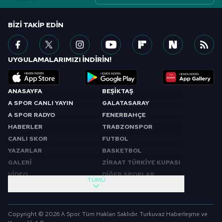
BIZI TAKIP EDIN
UYGULAMALARIMIZI İNDİRİN!
ANASAYFA
BEŞİKTAŞ
A SPOR CANLI YAYIN
GALATASARAY
A SPOR RADYO
FENERBAHÇE
HABERLER
TRABZONSPOR
CANLI SKOR
FUTBOL
YAZARLAR
BASKETBOL
GALERİ
ZİRAAT TÜRKİYE KUPASI
VİDEO
DİĞER SPORLAR
TÜMÜ
PROGRAMLAR
VIDEO
SABAH SPORU
FUTBOL
Copyright © 2026 A Spor. Tüm Hakları Saklıdır. Turkuvaz Haberleşme ve