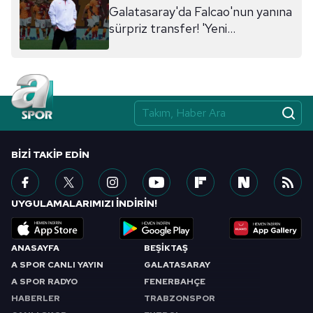
Galatasaray'da Falcao'nun yanına
sürpriz transfer! 'Yeni
Ibrahimovic' Aslan olacak
BIZI TAKIP EDIN
UYGULAMALARIMIZI İNDİRİN!
ANASAYFA
BEŞİKTAŞ
A SPOR CANLI YAYIN
GALATASARAY
A SPOR RADYO
FENERBAHÇE
HABERLER
TRABZONSPOR