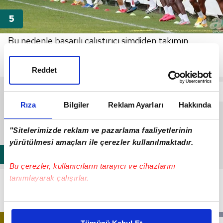
Bu nedenle başarılı çalıştırıcı şimdiden takımın
ihtiyaçlarını, istediği özellikli oyuncuları ve kadroda
düşünmediği isimleri aktardı.
Reddet
Rıza
Bilgiler
Reklam Ayarları
Hakkında
"Sitelerimizde reklam ve pazarlama faaliyetlerinin
yürütülmesi amaçları ile çerezler kullanılmaktadır.
Bu çerezler, kullanıcıların tarayıcı ve cihazlarını
Terim, devre arasında mutlaka genç ve sonraki
tanımlayarak çalışırlar.
satıştan kulübe para kazandıracak stoper, orta saha
Bu çerezlere izin vermeniz halinde sizlere özel
ve kanat oyuncusu istiyor.
kişiselleştirilmiş reklamlar sunabilir, sayfalarımızda sizlere