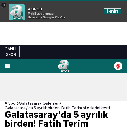
×
A SPOR
İNDİR
Mobil uygulaması
Ücretsiz - Google Play'de
CANLI
SKOR
EN YENILER
BEŞIKTAŞ
FENERBAHÇE
GALATASARAY
TRABZONSPO
A Spor
Galatasaray Galerileri
Galatasaray'da 5 ayrılık birden! Fatih Terim biletlerini kesti
Galatasaray'da 5 ayrılık
birden! Fatih Terim