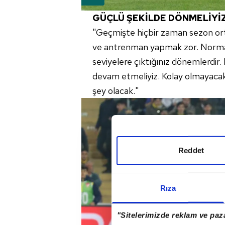
GÜÇLÜ ŞEKİLDE DÖNMELİYİ
"Geçmişte hiçbir zaman sezon or
ve antrenman yapmak zor. Normal h
seviyelere çıktığınız dönemlerdir.
devam etmeliyiz. Kolay olmayacak
şey olacak."
Reddet
Rıza
"Sitelerimizde reklam ve paza