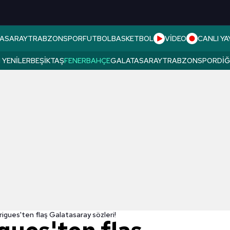
ASARAY
TRABZONSPOR
FUTBOL
BASKETBOL
VİDEO
CANLI YA
 YENILER
BEŞIKTAŞ
FENERBAHÇE
GALATASARAY
TRABZONSPOR
DI
igues'ten flaş Galatasaray sözleri!