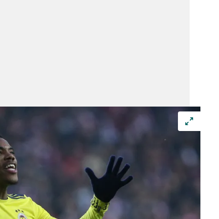
 çerezlerle ilgili bilgi almak için lütfen
tıklayınız
.