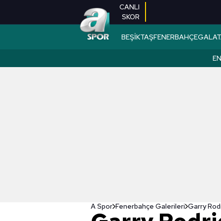
CANLI
SKOR
BEŞİKTAŞ
FENERBAHÇE
GALAT
EN
A Spor
Fenerbahçe Galerileri
Garry Rodr