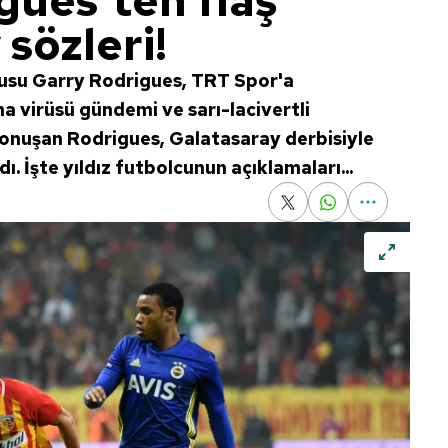
gues'ten flaş
sözleri!
cusu Garry Rodrigues, TRT Spor'a
a virüsü gündemi ve sarı-lacivertli
 konuşan Rodrigues, Galatasaray derbisiyle
ndı. İşte yıldız futbolcunun açıklamaları...