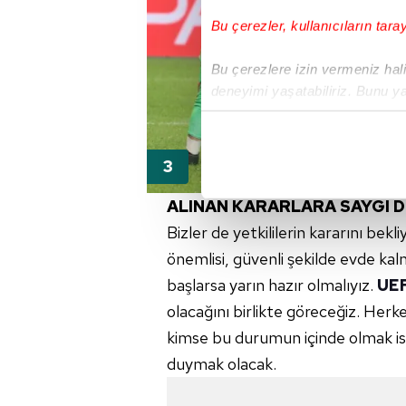
Bu çerezler, kullanıcıların tara
Bu çerezlere izin vermeniz halin
deneyimi yaşatabiliriz. Bunu y
içerikleri sunabilmek adına el
noktasında tek gelir kalemimiz 
Her halükârda, kullanıcılar, bu 
ALINAN KARARLARA SAYGI 
Sizlere daha iyi bir hizmet sun
Bizler de yetkililerin kararını bekl
çerezler vasıtasıyla çeşitli kiş
önemlisi, güvenli şekilde evde kal
amacıyla kullanılmaktadır. Diğer
başlarsa yarın hazır olmalıyız.
UE
reklam/pazarlama faaliyetlerinin
olacağını birlikte göreceğiz. Herke
Çerezlere ilişkin tercihlerinizi 
kimse bu durumun içinde olmak ist
butonuna tıklayabilir,
Çerez Bi
duymak olacak.
6698 sayılı Kişisel Verilerin 