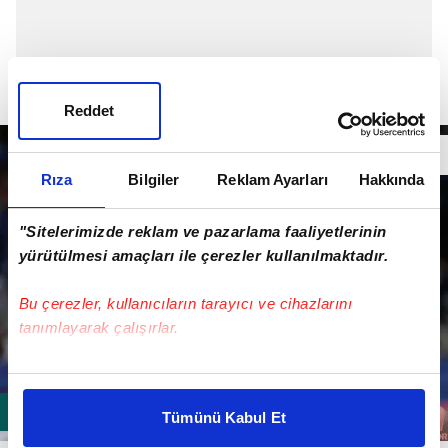
Reddet
Rıza
Bilgiler
Reklam Ayarları
Hakkında
"Sitelerimizde reklam ve pazarlama faaliyetlerinin
yürütülmesi amaçları ile çerezler kullanılmaktadır.
Bu çerezler, kullanıcıların tarayıcı ve cihazlarını
tanımlayarak çalışırlar.
Bu çerezlere izin vermeniz halinde sizlere özel
kişiselleştirilmiş reklamlar sunabilir, sayfalarımızda sizlere
Tümünü Kabul Et
daha iyi reklam deneyimi yaşatabiliriz. Bunu yaparken
amacımızın size daha iyi bir reklam deneyimi sunmak