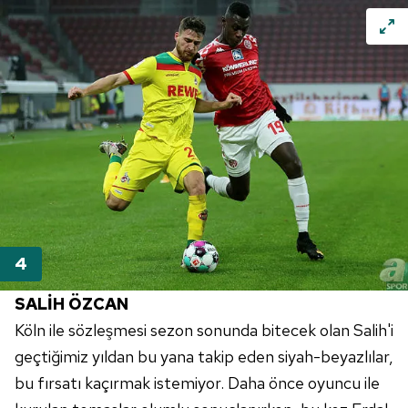
Çerezlere ilişkin tercihlerinizi aşağıda yer alan panel
vasıtasıyla belirleyebilirsiniz. Çerezlere ilişkin detaylı bilgi
için Ayarlar butonuna tıklayabilir,
Çerez Bilgilendirme
Metnimizi
ziyaret edebilirsiniz.
6698 sayılı Kişisel Verilerin Korunması Kanunu uyarınca
hazırlanmış Aydınlatma Metnimizi okumak ve sitemizde
ilgili mevzuata uygun olarak kullanılan çerezlerle ilgili bilgi
almak için lütfen
tıklayınız
.
SALİH ÖZCAN
Köln ile sözleşmesi sezon sonunda bitecek olan Salih'i
geçtiğimiz yıldan bu yana takip eden siyah-beyazlılar,
bu fırsatı kaçırmak istemiyor. Daha önce oyuncu ile