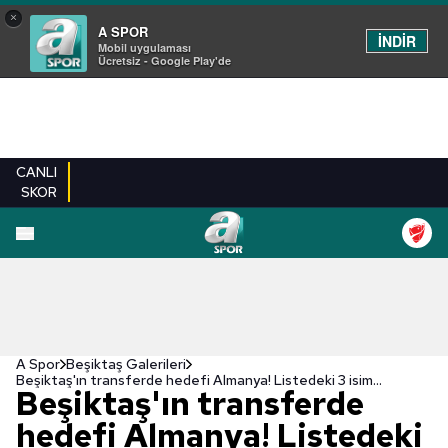
×
A SPOR
İNDİR
Mobil uygulaması
Ücretsiz - Google Play'de
CANLI
SKOR
EN YENILER
BEŞIKTAŞ
FENERBAHÇE
GALATASARAY
TRABZONSPO
A Spor
Beşiktaş Galerileri
Beşiktaş'ın transferde hedefi Almanya! Listedeki 3 isim...
Beşiktaş'ın transferde
hedefi Almanya! Listedeki