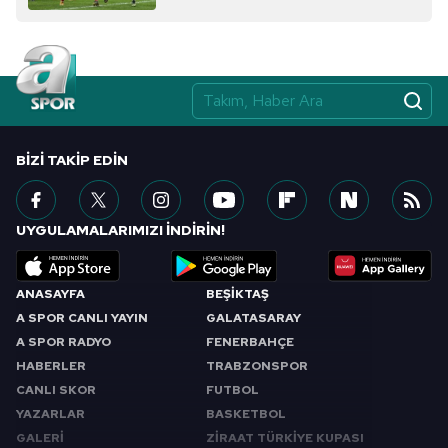
değilse..."
BIZI TAKIP EDIN
UYGULAMALARIMIZI İNDİRİN!
ANASAYFA
BEŞİKTAŞ
A SPOR CANLI YAYIN
GALATASARAY
A SPOR RADYO
FENERBAHÇE
HABERLER
TRABZONSPOR
CANLI SKOR
FUTBOL
YAZARLAR
BASKETBOL
GALERİ
ZİRAAT TÜRKİYE KUPASI