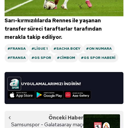
Sarı-kırmızılılarda Rennes ile yaşanan
transfer süreci taraftarlar tarafından
merakla takip ediliyor.
#FRANSA
#LIGUE 1
#SACHA BOEY
#ON NUMARA
#FRANSA
#GS SPOR
#CIMBOM
#GS SPOR HABERI
UYGULAMALARIMIZI İNDİRİN!
Önceki Haber
Samsunspor - Galatasaray maçı