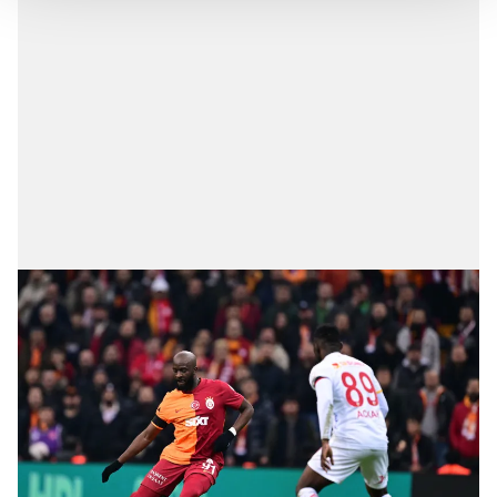
Her halükârda, kullanıcılar, bu çerezlere izin vermedikleri
takdirde, kullanıcılara hedefli reklamlar
gösterilmeyecektir."
Sizlere daha iyi bir hizmet sunabilmek için İnternet
Sitemizde kendimize ve üçüncü kişilere ait çerezler
kullanılmaktadır. Bu çerezler vasıtasıyla çeşitli kişisel
verileriniz işlenmekte olup gerekli olan çerezler bilgi
toplumu hizmetlerinin sunulması amacıyla
kullanılmaktadır. Diğer çerezler, sitemizin daha işlevsel
kılınması ve kişiselleştirilmesi ve sizlere yönelik
reklam/pazarlama faaliyetlerinin yapılması, amaçlarıyla
sınırlı olarak açık rızanız dahilinde kullanılacaktır.
Çerezlere ilişkin tercihlerinizi aşağıda yer alan panel
vasıtasıyla belirleyebilirsiniz. Çerezlere ilişkin detaylı bilgi
için Ayarlar butonuna tıklayabilir,
Çerez Bilgilendirme
Metnimizi
ziyaret edebilirsiniz.