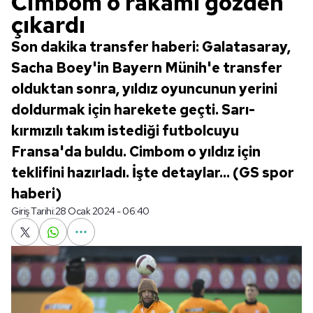
Cimbom o rakamı gözden
çıkardı
Son dakika transfer haberi: Galatasaray,
Sacha Boey'in Bayern Münih'e transfer
olduktan sonra, yıldız oyuncunun yerini
doldurmak için harekete geçti. Sarı-
kırmızılı takım istediği futbolcuyu
Fransa'da buldu. Cimbom o yıldız için
teklifini hazırladı. İşte detaylar... (GS spor
haberi)
Giriş Tarihi:
28 Ocak 2024 - 06:40