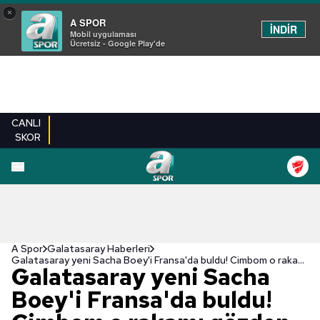
×
A SPOR
İNDİR
Mobil uygulaması
Ücretsiz - Google Play'de
CANLI
SKOR
A Spor
Galatasaray Haberleri
Galatasaray yeni Sacha Boey'i Fransa'da buldu! Cimbom o rakamı gözden çıkardı
Galatasaray yeni Sacha
Boey'i Fransa'da buldu!