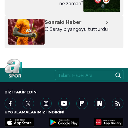
ne zaman?
Sonraki Haber
G.Saray piyangoyu tutturdu!
BIZI TAKIP EDIN
UYGULAMALARIMIZI İNDİRİN!