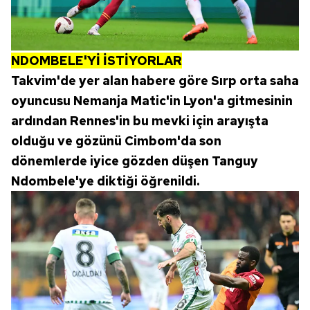
6698 sayılı Kişisel Verilerin Korunması Kanunu uyarınca
hazırlanmış Aydınlatma Metnimizi okumak ve sitemizde
ilgili mevzuata uygun olarak kullanılan çerezlerle ilgili bilgi
almak için lütfen
tıklayınız
.
NDOMBELE'Yİ İSTİYORLAR
Takvim'de yer alan habere göre Sırp orta saha
oyuncusu Nemanja Matic'in Lyon'a gitmesinin
ardından Rennes'in bu mevki için arayışta
olduğu ve gözünü Cimbom'da son
dönemlerde iyice gözden düşen Tanguy
Ndombele'ye diktiği öğrenildi.