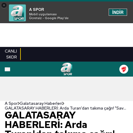
×
A SPOR
İNDİR
Mobil uygulaması
Ücretsiz - Google Play'de
CANLI
SKOR
A Spor
Galatasaray Haberleri
GALATASARAY HABERLERİ: Arda Turan'dan takıma çağrı! "Savaşmalıyız"
GALATASARAY
HABERLERİ: Arda