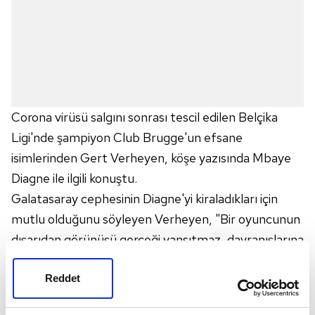
Corona virüsü salgını sonrası tescil edilen Belçika
Ligi'nde şampiyon Club Brugge'un efsane
isimlerinden Gert Verheyen, köşe yazısında Mbaye
Diagne ile ilgili konuştu.
Galatasaray cephesinin Diagne'yi kiraladıkları için
mutlu olduğunu söyleyen Verheyen, "Bir oyuncunun
dışarıdan görünüşü gerçeği yansıtmaz, davranışlarına
ışık tutmaz. Diagne'nin transferi çok büyük bir hata
Reddet
oldu. Galatasaray'da birileriyle konuştuğunuzda,
Diagne'yi gönderdikleri için mutlu olduklarını