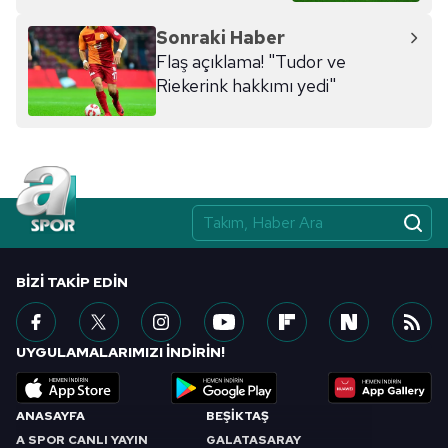
hazırlanmış Aydınlatma Metnimizi okumak ve sitemizde
Sonraki Haber
ilgili mevzuata uygun olarak kullanılan çerezlerle ilgili bilgi
Flaş açıklama! "Tudor ve
almak için lütfen
tıklayınız
.
Riekerink hakkımı yedi"
BIZI TAKIP EDIN
UYGULAMALARIMIZI İNDİRİN!
ANASAYFA
BEŞİKTAŞ
A SPOR CANLI YAYIN
GALATASARAY