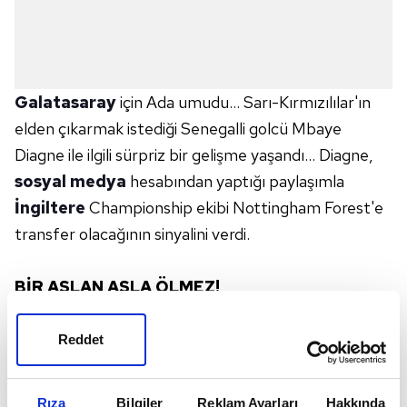
Galatasaray
için Ada umudu… Sarı-Kırmızılılar'ın
elden çıkarmak istediği Senegalli golcü Mbaye
Diagne ile ilgili sürpriz bir gelişme yaşandı… Diagne,
sosyal medya
hesabından yaptığı paylaşımla
İngiltere
Championship ekibi Nottingham Forest'e
transfer olacağının sinyalini verdi.
BİR ASLAN ASLA ÖLMEZ!
Diagne, Nottingham Forest logolu görseli, "Kader
Reddet
yazılmış ve gerçek. Her şey için teşekkürler. Tanrım
benim için yaptığın her şey kabulüm. Bir Aslan asla
Rıza
Bilgiler
Reklam Ayarları
Hakkında