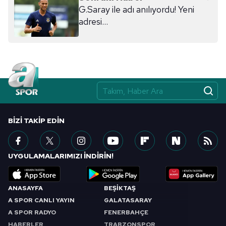
ilgili mevzuata uygun olarak kullanılan çerezlerle ilgili bilgi
G.Saray ile adı anılıyordu! Yeni
almak için lütfen
tıklayınız
.
adresi...
BIZI TAKIP EDIN
UYGULAMALARIMIZI İNDİRİN!
ANASAYFA
BEŞİKTAŞ
A SPOR CANLI YAYIN
GALATASARAY
A SPOR RADYO
FENERBAHÇE
HABERLER
TRABZONSPOR