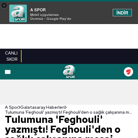
×
A SPOR
İNDİR
Mobil uygulaması
Ücretsiz - Google Play'de
CANLI
SKOR
A Spor
Galatasaray Haberleri
Tulumuna 'Feghouli' yazmıştı! Feghouli'den o sağlık çalışanına mesaj
Tulumuna 'Feghouli'
yazmıştı! Feghouli'den o