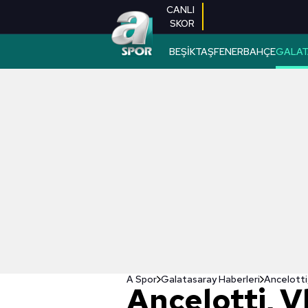
CANLI
SKOR
BEŞİKTAŞ
FENERBAHÇE
GALAT
A Spor
Galatasaray Haberleri
Ancelotti,
Ancelotti, V