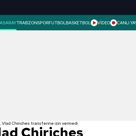
ASARAY
TRABZONSPOR
FUTBOL
BASKETBOL
VİDEO
CANLI YA
 Vlad Chiriches transferine izin vermedi
lad Chiriches