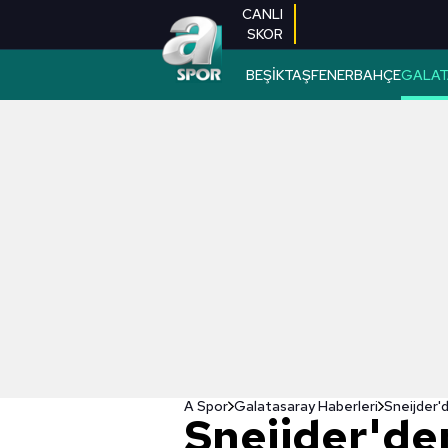
CANLI
SKOR
BEŞİKTAŞ
FENERBAHÇE
GALAT
A Spor
Galatasaray Haberleri
Sneijder'd
Sneijder'den