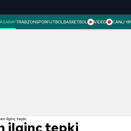
ASARAY
TRABZONSPOR
FUTBOL
BASKETBOL
VİDEO
CANLI YA
en ilginç tepki
 ilginç tepki