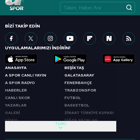
BIZI TAKIP EDIN
UYGULAMALARIMIZI İNDİRİN!
ANASAYFA
BEŞİKTAŞ
A SPOR CANLI YAYIN
GALATASARAY
A SPOR RADYO
FENERBAHÇE
HABERLER
TRABZONSPOR
CANLI SKOR
FUTBOL
YAZARLAR
BASKETBOL
GALERİ
ZİRAAT TÜRKİYE KUPASI
VİDEO
DİĞER SPORLAR
TÜMÜ
PROGRAMLAR
VIDEO