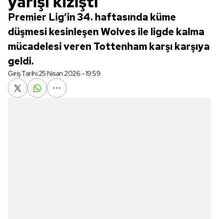
yarışı kızıştı
Premier Lig’in 34. haftasında küme
düşmesi kesinleşen Wolves ile ligde kalma
mücadelesi veren Tottenham karşı karşıya
geldi.
Giriş Tarihi:
25 Nisan 2026 - 19:59