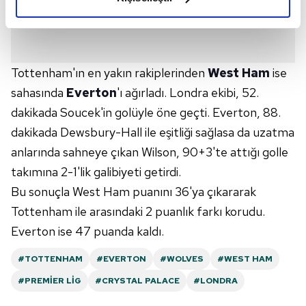
elimizden gelen çabayı gösterdiğimizi ve bu noktada,
reklamların maliyetlerimizi karşılamak noktasında tek gelir
kalemimiz olduğunu sizlere hatırlatmak isteriz.
Tottenham'ın en yakın rakiplerinden
West Ham
ise
Her halükârda, kullanıcılar, bu çerezlere izin vermedikleri
takdirde, kullanıcılara hedefli reklamlar
sahasında
Everton
'ı ağırladı. Londra ekibi, 52.
gösterilmeyecektir."
dakikada Soucek'in golüyle öne geçti. Everton, 88.
dakikada Dewsbury-Hall ile eşitliği sağlasa da uzatma
Sizlere daha iyi bir hizmet sunabilmek için İnternet
anlarında sahneye çıkan Wilson, 90+3'te attığı golle
Sitemizde kendimize ve üçüncü kişilere ait çerezler
takımına 2-1'lik galibiyeti getirdi.
kullanılmaktadır. Bu çerezler vasıtasıyla çeşitli kişisel
verileriniz işlenmekte olup gerekli olan çerezler bilgi
Bu sonuçla West Ham puanını 36'ya çıkararak
toplumu hizmetlerinin sunulması amacıyla
Tottenham ile arasındaki 2 puanlık farkı korudu.
kullanılmaktadır. Diğer çerezler, sitemizin daha işlevsel
Everton ise 47 puanda kaldı.
kılınması ve kişiselleştirilmesi ve sizlere yönelik
reklam/pazarlama faaliyetlerinin yapılması, amaçlarıyla
#TOTTENHAM
#EVERTON
#WOLVES
#WEST HAM
sınırlı olarak açık rızanız dahilinde kullanılacaktır.
#PREMIER LIG
#CRYSTAL PALACE
#LONDRA
Çerezlere ilişkin tercihlerinizi aşağıda yer alan panel