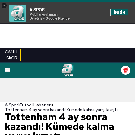
×
A SPOR
İNDİR
Mobil uygulaması
Ücretsiz - Google Play'de
CANLI
SKOR
A Spor
Futbol Haberleri
Tottenham 4 ay sonra kazandı! Kümede kalma yarışı kızıştı
Tottenham 4 ay sonra
kazandı! Kümede kalma