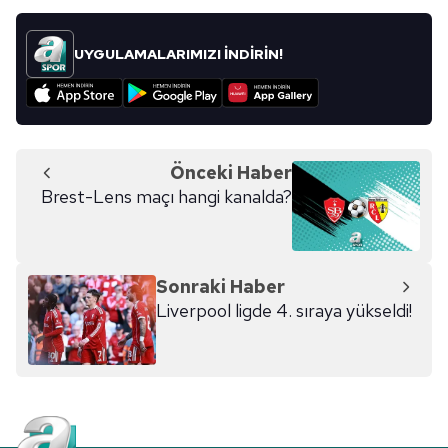
vasıtasıyla belirleyebilirsiniz. Çerezlere ilişkin detaylı bilgi
için Ayarlar butonuna tıklayabilir,
Çerez Bilgilendirme
UYGULAMALARIMIZI İNDİRİN!
Metnimizi
ziyaret edebilirsiniz.
6698 sayılı Kişisel Verilerin Korunması Kanunu uyarınca
hazırlanmış Aydınlatma Metnimizi okumak ve sitemizde
ilgili mevzuata uygun olarak kullanılan çerezlerle ilgili bilgi
Önceki Haber
almak için lütfen
tıklayınız
.
Brest-Lens maçı hangi kanalda?
Sonraki Haber
Liverpool ligde 4. sıraya yükseldi!