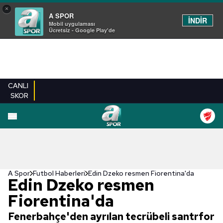
×
A SPOR
İNDİR
Mobil uygulaması
Ücretsiz - Google Play'de
CANLI
SKOR
A Spor
Futbol Haberleri
Edin Dzeko resmen Fiorentina'da
Edin Dzeko resmen
Fiorentina'da
Fenerbahçe'den ayrılan tecrübeli santrfor