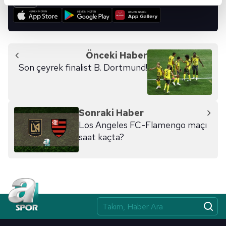
reklamların maliyetlerimizi karşılamak noktasında tek gelir
kalemimiz olduğunu sizlere hatırlatmak isteriz.
Her halükârda, kullanıcılar, bu çerezlere izin vermedikleri
takdirde, kullanıcılara hedefli reklamlar
Önceki Haber
gösterilmeyecektir."
Son çeyrek finalist B. Dortmund!
Sizlere daha iyi bir hizmet sunabilmek için İnternet
Sitemizde kendimize ve üçüncü kişilere ait çerezler
kullanılmaktadır. Bu çerezler vasıtasıyla çeşitli kişisel
Sonraki Haber
verileriniz işlenmekte olup gerekli olan çerezler bilgi
Los Angeles FC-Flamengo maçı
toplumu hizmetlerinin sunulması amacıyla
saat kaçta?
kullanılmaktadır. Diğer çerezler, sitemizin daha işlevsel
kılınması ve kişiselleştirilmesi ve sizlere yönelik
reklam/pazarlama faaliyetlerinin yapılması, amaçlarıyla
sınırlı olarak açık rızanız dahilinde kullanılacaktır.
Çerezlere ilişkin tercihlerinizi aşağıda yer alan panel
vasıtasıyla belirleyebilirsiniz. Çerezlere ilişkin detaylı bilgi