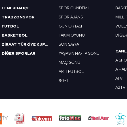
FENERBAHÇE
SPOR GÜNDEMİ
BASK
TRABZONSPOR
SPOR AJANSI
MİLLİ
FUTBOL
GÜN ORTASI
VOLE
BASKETBOL
TAKIM OYUNU
DİĞE
ZİRAAT TÜRKİYE KUPASI
SON SAYFA
CANL
DİĞER SPORLAR
YAŞASIN HAFTA SONU
A SP
MAÇ GÜNÜ
A HA
ARTI FUTBOL
ATV
90+1
A2TV