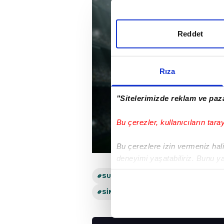
Reddet
Rıza
"Sitelerimizde reklam ve paza
Bu çerezler, kullanıcıların tara
Bu çerezlere izin vermeniz halin
deneyimi yaşatabiliriz. Bunu y
içerikleri sunabilmek adına el
#SUUDI ARABISTAN
#MEKSIKA
#
noktasında tek gelir kalemimiz 
#SIMONE INZAGHI
#REAL MADRID
Her halükârda, kullanıcılar, bu 