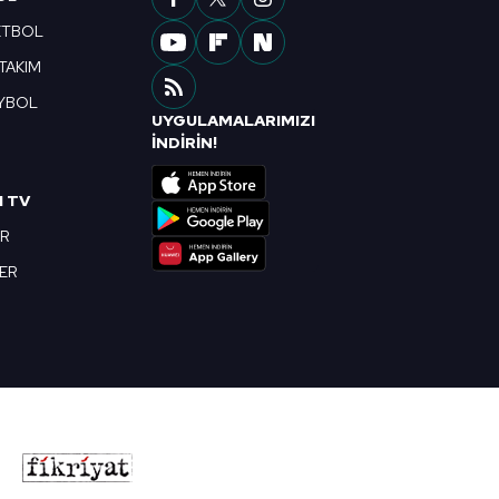
ETBOL
 TAKIM
YBOL
UYGULAMALARIMIZI
R
İNDİRİN!
I TV
OR
BER