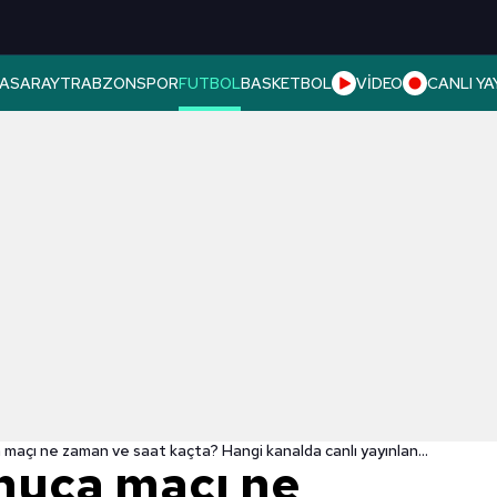
ASARAY
TRABZONSPOR
FUTBOL
BASKETBOL
VİDEO
CANLI YA
Al Hilal-Pachuca maçı ne zaman ve saat kaçta? Hangi kanalda canlı yayınlanacak?
chuca maçı ne