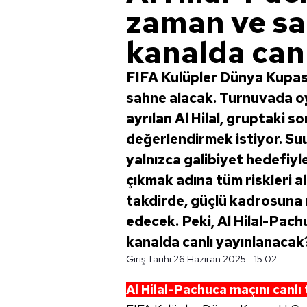
zaman ve sa
kanalda can
FIFA Kulüpler Dünya Kupası
sahne alacak. Turnuvada oy
ayrılan Al Hilal, gruptaki s
değerlendirmek istiyor. Suu
yalnızca galibiyet hedefiyl
çıkmak adına tüm riskleri a
takdirde, güçlü kadrosuna 
edecek. Peki, Al Hilal-Pac
kanalda canlı yayınlanacak
Giriş Tarihi:
26 Haziran 2025 - 15:02
Al Hilal-Pachuca maçını canlı t