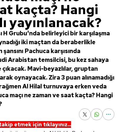
at kaçta? Hangi
lı yayınlanacak?
 H Grubu'nda belirleyici bir karşılaşma
nadığı iki maçtan da beraberlikle
on şansını Pachuca karşısında
di Arabistan temsilcisi, bu kez sahaya
e çıkacak. Mavi-beyazlılar, gruptan
larak oynayacak. Zira 3 puan alınamadığı
rağmen Al Hilal turnuvaya erken veda
huca maçı ne zaman ve saat kaçta? Hangi
?
akip etmek için tıklayınız...