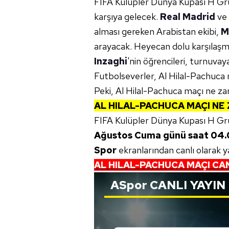
FIFA Kulüpler Dünya Kupası H Gru
karşıya gelecek.
Real Madrid
ve
alması gereken Arabistan ekibi,
M
arayacak. Heyecan dolu karşıla
Inzaghi
'nin öğrencileri, turnuva
Futbolseverler, Al Hilal-Pachuca m
Peki, Al Hilal-Pachuca maçı ne za
AL HILAL-PACHUCA MAÇI NE
FIFA Kulüpler Dünya Kupası H Gr
Ağustos Cuma günü saat 04.
Spor
ekranlarından canlı olarak y
AL HILAL-PACHUCA MAÇI CAN
ASpor
CANLI YAYIN