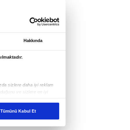
Hakkında
ılmaktadır.
ızda sizlere daha iyi reklam
duğunu ve sizlere en iyi
liyetlerimizi karşılamak
Tümünü Kabul Et
ar gösterilmeyecektir."