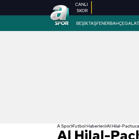
CANLI
SKOR
BEŞİKTAŞ
FENERBAHÇE
GALAT
A Spor
Futbol Haberleri
Al Hilal-Pa