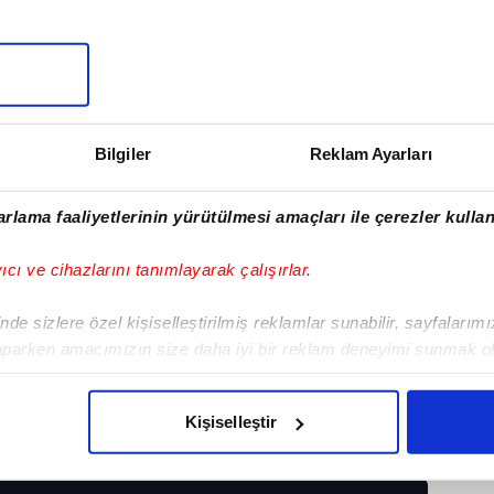
Bilgiler
Reklam Ayarları
rlama faaliyetlerinin yürütülmesi amaçları ile çerezler kullan
yıcı ve cihazlarını tanımlayarak çalışırlar.
de sizlere özel kişiselleştirilmiş reklamlar sunabilir, sayfalarım
aparken amacımızın size daha iyi bir reklam deneyimi sunmak ol
imizden gelen çabayı gösterdiğimizi ve bu noktada, reklamların ma
TRT SPOR
#A SPOR
#SALZBURG
olduğunu sizlere hatırlatmak isteriz.
Kişiselleştir
çerezlere izin vermedikleri takdirde, kullanıcılara hedefli reklaml