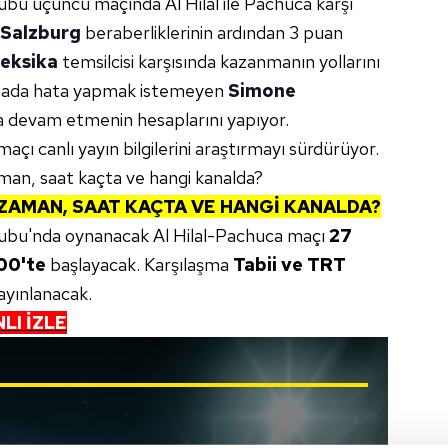
bu üçüncü maçında Al Hilal ile Pachuca karşı
Salzburg
beraberliklerinin ardından 3 puan
eksika
temsilcisi karşısında kazanmanın yollarını
şmada hata yapmak istemeyen
Simone
ya devam etmenin hesaplarını yapıyor.
açı canlı yayın bilgilerini araştırmayı sürdürüyor.
man, saat kaçta ve hangi kanalda?
 ZAMAN, SAAT KAÇTA VE HANGİ KANALDA?
ubu'nda oynanacak Al Hilal-Pachuca maçı
27
00'te
başlayacak. Karşılaşma
Tabii ve TRT
ayınlanacak.
LI İZLE