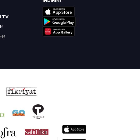
İNDİRİN!
I TV
OR
BER