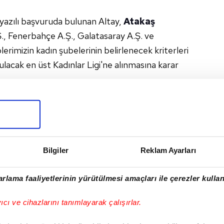
azılı başvuruda bulunan Altay,
Atakaş
., Fenerbahçe A.Ş., Galatasaray A.Ş. ve
rimizin kadın şubelerinin belirlenecek kriterleri
ulacak en üst Kadınlar Ligi'ne alınmasına karar
atülere dair hazırlıklar en kısa sürede
acaktır.
ATAKAŞ HATAYSPOR
#UEFA
#TFF
Bilgiler
Reklam Ayarları
I
rlama faaliyetlerinin yürütülmesi amaçları ile çerezler kullan
yıcı ve cihazlarını tanımlayarak çalışırlar.