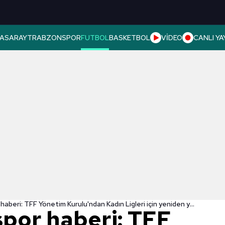
ASARAY
TRABZONSPOR
FUTBOL
BASKETBOL
VİDEO
CANLI YA
Son dakika spor haberi: TFF Yönetim Kurulu'ndan Kadın Ligleri için yeniden yapılandırma!
spor haberi: TFF