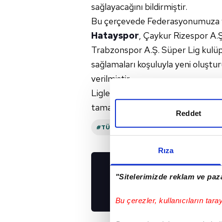
sağlayacağını bildirmiştir.
Bu çerçevede Federasyonumuza y
Hatayspor
, Çaykur Rizespor A.Ş
Trabzonspor A.Ş. Süper Lig kulüple
sağlamaları koşuluyla yeni oluştur
verilmiştir.
Liglerin düzenlenmesi, yapısı ve st
tamamlanarak kamuoyuna duyurul
Reddet
#TÜRKIYE FUTBOL FEDERASYONU
#
Rıza
UYGULAMALARIMIZ
"Sitelerimizde reklam ve paza
İNDİRİN!
Bu çerezler, kullanıcıların tara