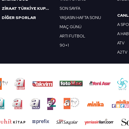
ZİRAAT TÜRKİYE KUPASI
SON SAYFA
CANL
DİĞER SPORLAR
YAŞASIN HAFTA SONU
A SP
MAÇ GÜNÜ
A HA
ARTI FUTBOL
ATV
90+1
A2TV