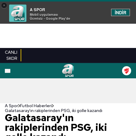
×
A SPOR
İNDİR
Mobil uygulaması
Ücretsiz - Google Play'de
CANLI
SKOR
A Spor
Futbol Haberleri
Galatasaray'ın rakiplerinden PSG, iki golle kazandı
Galatasaray'ın
rakiplerinden PSG, iki