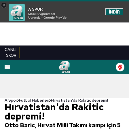
×
A SPOR
İNDİR
Mobil uygulaması
Ücretsiz - Google Play'de
CANLI
SKOR
A Spor
Futbol Haberleri
Hırvatistan'da Rakitic depremi!
Hırvatistan'da Rakitic
depremi!
Otto Baric, Hırvat Milli Takımı kampı için 5