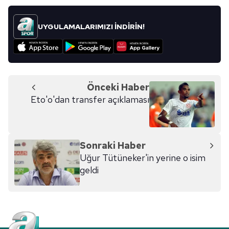
vasıtasıyla belirleyebilirsiniz. Çerezlere ilişkin detaylı bilgi
için Ayarlar butonuna tıklayabilir,
Çerez Bilgilendirme
UYGULAMALARIMIZI İNDİRİN!
Metnimizi
ziyaret edebilirsiniz.
6698 sayılı Kişisel Verilerin Korunması Kanunu uyarınca
hazırlanmış Aydınlatma Metnimizi okumak ve sitemizde
ilgili mevzuata uygun olarak kullanılan çerezlerle ilgili bilgi
Önceki Haber
almak için lütfen
tıklayınız
.
Eto'o'dan transfer açıklaması
Sonraki Haber
Uğur Tütüneker'in yerine o isim
geldi