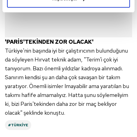
elimizden gelen çabayı gösterdiğimizi ve bu noktada,
reklamların maliyetlerimizi karşılamak noktasında tek gelir
kalemimiz olduğunu sizlere hatırlatmak isteriz.
Her halükârda, kullanıcılar, bu çerezlere izin vermedikleri
takdirde, kullanıcılara hedefli reklamlar
'PARİS'TEKİNDEN ZOR OLACAK'
gösterilmeyecektir."
Türkiye'nin başında iyi bir çalıştırıcının bulunduğunu
da söyleyen Hırvat teknik adam, "Terim'i çok iyi
Sizlere daha iyi bir hizmet sunabilmek için İnternet
tanıyorum. Bazı önemli yıldızlar kadroya alınmadı.
Sitemizde kendimize ve üçüncü kişilere ait çerezler
kullanılmaktadır. Bu çerezler vasıtasıyla çeşitli kişisel
Sanırım kendisi şu an daha çok savaşan bir takım
verileriniz işlenmekte olup gerekli olan çerezler bilgi
yaratıyor. Önemli isimler lmayabilir ama yaratılan bu
toplumu hizmetlerinin sunulması amacıyla
takımı hafife almamalıyız. Hatta şunu söylemeliyim
kullanılmaktadır. Diğer çerezler, sitemizin daha işlevsel
ki, bizi Paris'tekinden daha zor bir maç bekliyor
kılınması ve kişiselleştirilmesi ve sizlere yönelik
olacak" şeklinde konuştu.
reklam/pazarlama faaliyetlerinin yapılması, amaçlarıyla
sınırlı olarak açık rızanız dahilinde kullanılacaktır.
#TÜRKIYE
Çerezlere ilişkin tercihlerinizi aşağıda yer alan panel