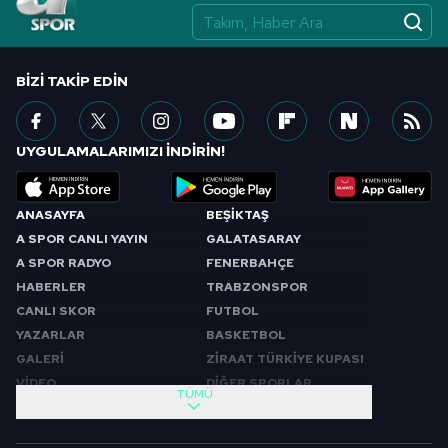
BIZI TAKIP EDIN
UYGULAMALARIMIZI İNDİRİN!
ANASAYFA
BEŞİKTAŞ
A SPOR CANLI YAYIN
GALATASARAY
A SPOR RADYO
FENERBAHÇE
HABERLER
TRABZONSPOR
CANLI SKOR
FUTBOL
YAZARLAR
BASKETBOL
GALERİ
ZİRAAT TÜRKİYE KUPASI
VİDEO
DİĞER SPORLAR
TÜMÜ
PROGRAMLAR
VIDEO