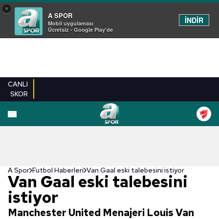
×
A SPOR
İNDİR
Mobil uygulaması
Ücretsiz - Google Play'de
CANLI
SKOR
A Spor
Futbol Haberleri
Van Gaal eski talebesini istiyor
Van Gaal eski talebesini
istiyor
Manchester United Menajeri Louis Van