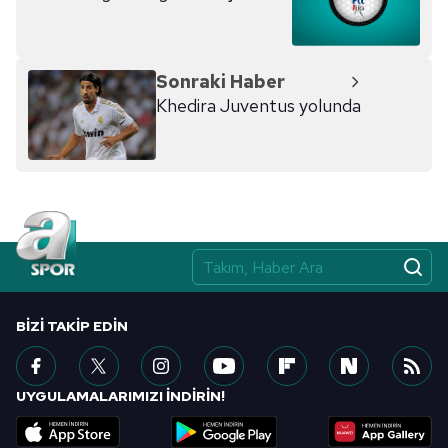
kılınması ve kişiselleştirilmesi ve sizlere yönelik
reklam/pazarlama faaliyetlerinin yapılması, amaçlarıyla
sınırlı olarak açık rızanız dahilinde kullanılacaktır.
Sonraki Haber
Khedira Juventus yolunda
Çerezlere ilişkin tercihlerinizi aşağıda yer alan panel
vasıtasıyla belirleyebilirsiniz. Çerezlere ilişkin detaylı bilgi
için Ayarlar butonuna tıklayabilir,
Çerez Bilgilendirme
Metnimizi
ziyaret edebilirsiniz.
6698 sayılı Kişisel Verilerin Korunması Kanunu uyarınca
hazırlanmış Aydınlatma Metnimizi okumak ve sitemizde
ilgili mevzuata uygun olarak kullanılan çerezlerle ilgili bilgi
almak için lütfen
tıklayınız
.
BIZI TAKIP EDIN
UYGULAMALARIMIZI İNDİRİN!