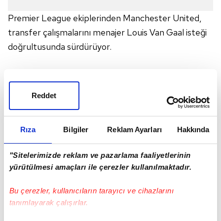
Premier League ekiplerinden Manchester United,
transfer çalışmalarını menajer Louis Van Gaal isteği
doğrultusunda sürdürüyor.
İngiliz ekibinin, ilk hedeflediği isimlerin başında
Bayern Münih'in yıldızlarından Basian Schweinsteiger
Reddet
olduğu ortaya çıktı.
Rıza
Bilgiler
Reklam Ayarları
Hakkında
Hollandalı menajerin, Bayern Münih'in başındayken 2
yıl birlikte çalıştığı 30 yaşındaki yıldız oyuncu ile orta
"Sitelerimizde reklam ve pazarlama faaliyetlerinin
sahadaki sorunu çözmeyi planladığı belirtildi. 2016
yürütülmesi amaçları ile çerezler kullanılmaktadır.
yılına kadar Bayern ile sözleşmesi bulunan Alman
oyuncu geçtiğimiz dönemde yaptığı açıklamada
Bu çerezler, kullanıcıların tarayıcı ve cihazlarını
tanımlayarak çalışırlar.
kulübüyle henüz sözleşme görüşmesi yapmadığını
dile getirmişti.