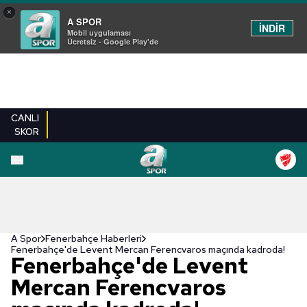
×
A SPOR
İNDİR
Mobil uygulaması
Ücretsiz - Google Play'de
CANLI
SKOR
A Spor
Fenerbahçe Haberleri
Fenerbahçe'de Levent Mercan Ferencvaros maçında kadroda!
Fenerbahçe'de Levent
Mercan Ferencvaros