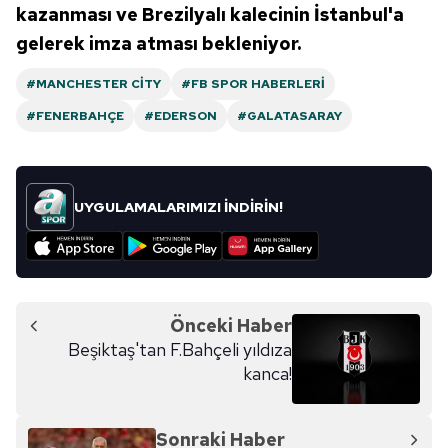
kazanması ve Brezilyalı kalecinin İstanbul'a
gelerek imza atması bekleniyor.
#MANCHESTER CITY
#FB SPOR HABERLERI
#FENERBAHÇE
#EDERSON
#GALATASARAY
UYGULAMALARIMIZI İNDİRİN!
Önceki Haber
Beşiktaş'tan F.Bahçeli yıldıza
kanca!
Sonraki Haber