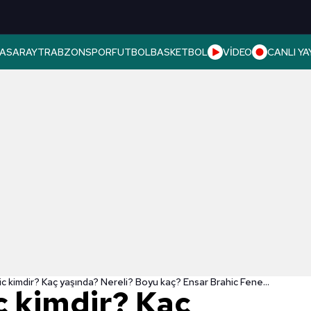
ASARAY
TRABZONSPOR
FUTBOL
BASKETBOL
VİDEO
CANLI YA
Ensar Brahic kimdir? Kaç yaşında? Nereli? Boyu kaç? Ensar Brahic Fenerbahçe'ye mi transfer oldu?
c kimdir? Kaç