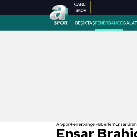
CANLI
SKOR
BEŞİKTAŞ
FENERBAHÇE
GALAT
A Spor
Fenerbahçe Haberleri
Ensar Brahi