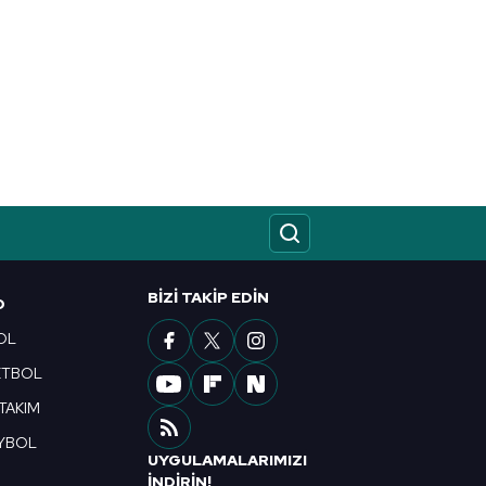
BIZI TAKIP EDIN
O
OL
ETBOL
 TAKIM
YBOL
UYGULAMALARIMIZI
R
İNDİRİN!