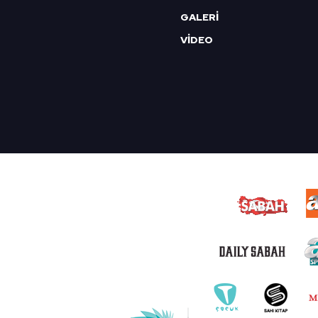
GALERİ
VİDEO