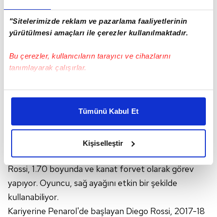
akşamı İstanbul'a getirmek istediği kaydedildi.
"Sitelerimizde reklam ve pazarlama faaliyetlerinin
yürütülmesi amaçları ile çerezler kullanılmaktadır.
Bu çerezler, kullanıcıların tarayıcı ve cihazlarını
tanımlayarak çalışırlar.
Bu çerezlere izin vermeniz halinde sizlere özel
kişiselleştirilmiş reklamlar sunabilir, sayfalarımızda sizlere
F.Bahçe'den Diego
Tümünü Kabul Et
daha iyi reklam deneyimi yaşatabiliriz. Bunu yaparken
Rossi hamlesi!
amacımızın size daha iyi bir reklam deneyimi sunmak
olduğunu ve sizlere en iyi içerikleri sunabilmek adına
DIEGO ROSSİ KİMDİR?
Kişiselleştir
elimizden gelen çabayı gösterdiğimizi ve bu noktada,
5 Mart 1998'de Uruguay'da dünyaya gelen Diego
reklamların maliyetlerimizi karşılamak noktasında tek gelir
Rossi, 1.70 boyunda ve kanat forvet olarak görev
kalemimiz olduğunu sizlere hatırlatmak isteriz.
yapıyor. Oyuncu, sağ ayağını etkin bir şekilde
Her halükârda, kullanıcılar, bu çerezlere izin vermedikleri
kullanabiliyor.
takdirde, kullanıcılara hedefli reklamlar
Kariyerine Penarol'de başlayan Diego Rossi, 2017-18