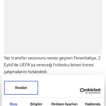
Yaz transfer sezonunu sessiz geçiren Fenerbahçe, 2
Eylül'de UEFA'ya vereceği futbolcu listesi öncesi
çalışmalarını hızlandırdı.
A Spor'un haberine göre sarı lacivertliler, Amerika
MLS Ligi takımlarından Los Angeles FC'de forma
Reddet
giyen Diego Rossi için kiralama teklifinde bulundu.
İSTANBUL'A GETİRİLMEK İSTENİYOR
Rıza
Bilgiler
Reklam Ayarları
Hakkında
Öte yandan Fenerbahçe yönetiminin, yıldız ismi salı