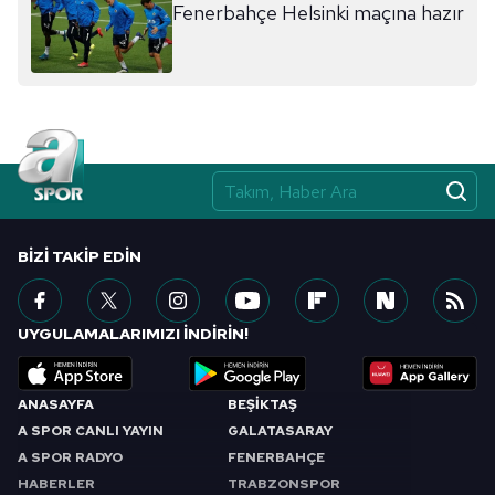
Fenerbahçe Helsinki maçına hazır
ilgili mevzuata uygun olarak kullanılan çerezlerle ilgili bilgi
almak için lütfen
tıklayınız
.
BIZI TAKIP EDIN
UYGULAMALARIMIZI İNDİRİN!
ANASAYFA
BEŞİKTAŞ
A SPOR CANLI YAYIN
GALATASARAY
A SPOR RADYO
FENERBAHÇE
HABERLER
TRABZONSPOR