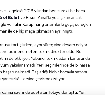
eve ilk geldiği 2018 yılından beri sürekli bir hoca
Erol Bulut
ve Ersun Yanal'la yola çıkan ancak
 ve Tahir Karapınar gibi isimlerle geçiş süreçleri
n ile de hiç maça çıkmadan ayrılmıştı.
nusu tartışılırken, aynı süreç yine devam ediyor.
ündem belirlenemeten teknik direktör oldu. Bu
etimi de etkiliyor. Yabancı teknik adam konusunda
yum yakalanamadı. Yerli seçimlerinde de bilhassa
n başarı gelmedi. Başladığı hiçbir hocayla sezonu
anssızlığı tersine çevirmek istiyor.
amia üzerinde adeta bir fobiye dönüştü. Yeni
 uzun vadeli ve başarılı bir süreç hedefleniyor.