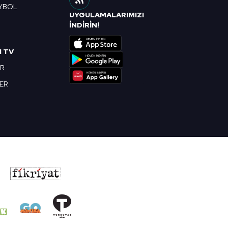
YBOL
UYGULAMALARIMIZI
R
İNDİRİN!
I TV
OR
BER