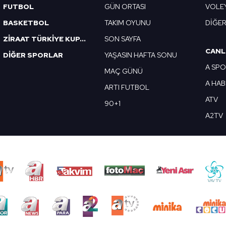
FUTBOL
GÜN ORTASI
VOLE
BASKETBOL
TAKIM OYUNU
DİĞE
ZİRAAT TÜRKİYE KUPASI
SON SAYFA
CANL
DİĞER SPORLAR
YAŞASIN HAFTA SONU
A SP
MAÇ GÜNÜ
A HA
ARTI FUTBOL
ATV
90+1
A2TV