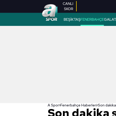
CANLI
SKOR
BEŞİKTAŞ
FENERBAHÇE
GALAT
A Spor
Fenerbahçe Haberleri
Son dakika 