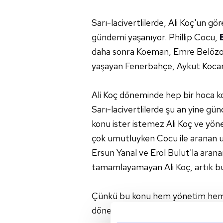
Sarı-lacivertlilerde, Ali Koç'un gör
gündemi yaşanıyor. Phillip Cocu,
daha sonra Koeman, Emre Belözoğlu
yaşayan Fenerbahçe, Aykut Kocama
Ali Koç döneminde hep bir hoca ko
Sarı-lacivertlilerde şu an yine g
konu ister istemez Ali Koç ve yön
çok umutluyken Cocu ile aranan u
Ersun Yanal ve Erol Bulut'la arana
tamamlayamayan Ali Koç, artık bu ş
Çünkü bu konu hem yönetim hem c
dönemde yeni belirlenecek hoca ile