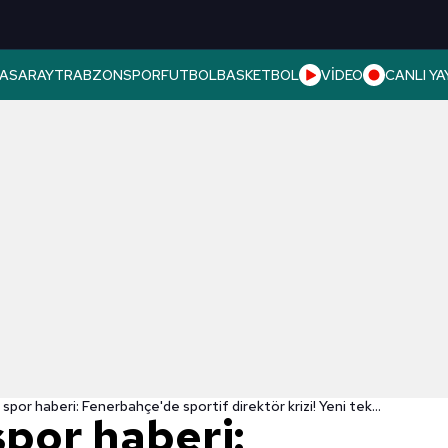
ASARAY
TRABZONSPOR
FUTBOL
BASKETBOL
VİDEO
CANLI YA
Son dakika spor haberi: Fenerbahçe'de sportif direktör krizi! Yeni teknik direktörün ardından...
spor haberi: