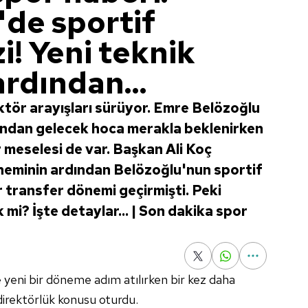
de sportif
i! Yeni teknik
rdından...
tör arayışları sürüyor. Emre Belözoğlu
rdından gelecek hoca merakla beklenirken
 meselesi de var. Başkan Ali Koç
neminin ardından Belözoğlu'nun sportif
r transfer dönemi geçirmişti. Peki
 mi? İşte detaylar... | Son dakika spor
e yeni bir döneme adım atılırken bir kez daha
irektörlük konusu oturdu.