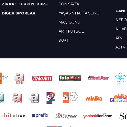
ZİRAAT TÜRKİYE KUPASI
SON SAYFA
CANL
DİĞER SPORLAR
YAŞASIN HAFTA SONU
A SP
MAÇ GÜNÜ
A HA
ARTI FUTBOL
ATV
90+1
A2TV