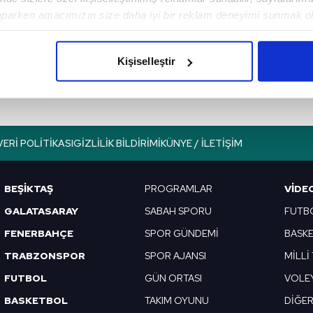
Sonraki Haber
aparken amacımızın size daha iyi bir reklam deneyimi sunmak ol
Fenerbahçe
imizden gelen çabayı gösterdiğimizi ve bu noktada, reklamların ma
Kasımpaşa
olduğunu sizlere hatırlatmak isteriz.
hazırlıklarını sürdürdü!
Kişiselleştir
Özil ve Gökhan...
çerezlere izin vermedikleri takdirde, kullanıcılara hedefli reklaml
abilmek için İnternet Sitemizde kendimize ve üçüncü kişilere ait 
isel verileriniz işlenmekte olup gerekli olan çerezler bilgi toplum
VERI POLITIKASI
GIZLILIK BILDIRIMI
KÜNYE / İLETIŞIM
 çerezler, sitemizin daha işlevsel kılınması ve kişiselleştirilmes
 yapılması, amaçlarıyla sınırlı olarak açık rızanız dahilinde kulla
BEŞİKTAŞ
PROGRAMLAR
VIDE
aşağıda yer alan panel vasıtasıyla belirleyebilirsiniz. Çerezlere iliş
GALATASARAY
SABAH SPORU
FUTB
lgilendirme Metnimizi
ziyaret edebilirsiniz.
FENERBAHÇE
SPOR GÜNDEMİ
BASK
Korunması Kanunu uyarınca hazırlanmış Aydınlatma Metnimizi okum
TRABZONSPOR
SPOR AJANSI
MİLLİ
 çerezlerle ilgili bilgi almak için lütfen
tıklayınız
.
FUTBOL
GÜN ORTASI
VOLE
BASKETBOL
TAKIM OYUNU
DİĞE