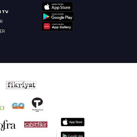
I TV
OR
BER