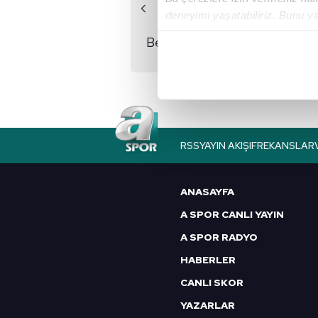
Önceki Haber
deneyimi yaşatabiliriz. Bunu y
Fenerbahçe'den
içerikleri sunabilmek adına el
Beşiktaş'a sert yanıt!
noktasında tek gelir kalemimiz 
Her halükârda, kullanıcılar, bu 
Sizlere daha iyi bir hizmet sun
çerezler vasıtasıyla çeşitli kiş
RSS
YAYIN AKIŞI
FREKANSLAR
amacıyla kullanılmaktadır. Diğer
reklam/pazarlama faaliyetlerinin
ANASAYFA
Çerezlere ilişkin tercihlerinizi 
A SPOR CANLI YAYIN
butonuna tıklayabilir,
Çerez Bi
A SPOR RADYO
6698 sayılı Kişisel Verilerin 
HABERLER
mevzuata uygun olarak kullanılan
CANLI SKOR
YAZARLAR