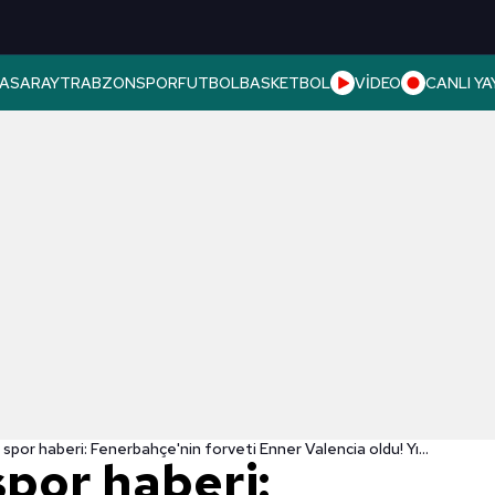
ASARAY
TRABZONSPOR
FUTBOL
BASKETBOL
VİDEO
CANLI YA
Son dakika spor haberi: Fenerbahçe'nin forveti Enner Valencia oldu! Yıldız isimleri geride bıraktı...
spor haberi: