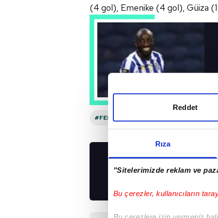
(4
gol), Emenike (4 gol),
Güiza (1
Reddet
#FENERBAHÇE
#VALENCIA
#FB
Rıza
UYGULAMALARIMIZ
"Sitelerimizde reklam ve paza
İNDİRİN!
Bu çerezler, kullanıcıların tara
Bu çerezlere izin vermeniz halin