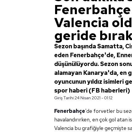
Fenerbahçe'
Valencia oldu
geride bırakt
Sezon başında Samatta, Ci
eden Fenerbahçe'de, Enner
düşünülüyordu. Sezon sonu
alamayan Kanarya'da, en go
oyuncunun yıldız isimleri ger
spor haberi (FB haberleri)
Giriş Tarihi:
24 Nisan 2021 - 01:12
Fenerbahçe
'de
forvetler bu se
havalandırırken,
en çok
gol atan i
Valencia
bu grafiğiyle geçmişte
sa