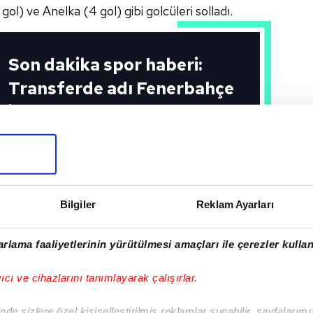
 gol) ve Anelka
(4 gol) gibi golcüleri
solladı.
Son dakika spor haberi:
Transferde adı Fenerbahçe
ile anılıyordu! Moussa
Marega resmen açıkladı
#KANARYA
Bilgiler
Reklam Ayarları
I
rlama faaliyetlerinin yürütülmesi amaçları ile çerezler kullan
yıcı ve cihazlarını tanımlayarak çalışırlar.
de sizlere özel kişiselleştirilmiş reklamlar sunabilir, sayfalarım