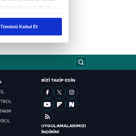
duğunu ve sizlere en iyi
liyetlerimizi karşılamak
Tümünü Kabul Et
ar gösterilmeyecektir."
çerezler kullanılmaktadır. Bu
u hizmetlerinin sunulması
i ve sizlere yönelik
nılacaktır.
BIZI TAKIP EDIN
O
kin detaylı bilgi için Ayarlar
OL
ETBOL
ak ve sitemizde ilgili
 TAKIM
YBOL
UYGULAMALARIMIZI
R
İNDİRİN!