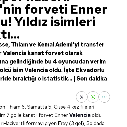
nin forveti Enner
! Yıldız isimleri
ı...
sse, Thiam ve Kemal Ademi'yi transfer
 Valencia kanat forvet olarak
na gelindiğinde bu 4 oyuncudan verim
lcü isim Valencia oldu. İşte Ekvadorlu
ide bıraktığı o istatistik... | Son dakika
zon
Thiam 6, Samatta 5,
Cisse 4 kez fileleri
sim 7 golle
kanat+forvet Enner
Valencia
oldu.
rı-lacivertli
formayı giyen Frey
(3 gol), Soldado