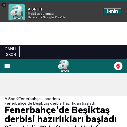
×
A SPOR
İNDİR
Mobil uygulaması
Ücretsiz - Google Play'de
CANLI
SKOR
A Spor
Fenerbahçe Haberleri
Fenerbahçe'de Beşiktaş derbisi hazırlıkları başladı
Fenerbahçe'de Beşiktaş
derbisi hazırlıkları başladı