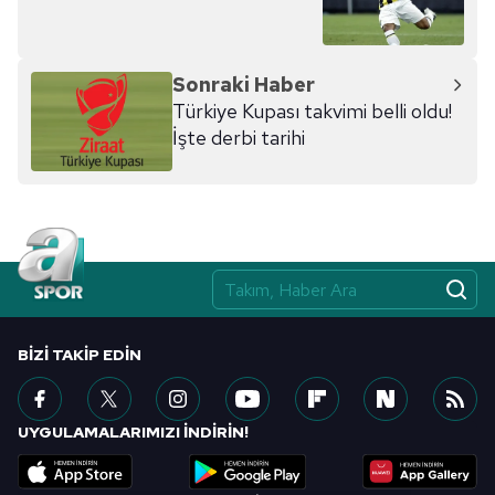
kılınması ve kişiselleştirilmesi ve sizlere yönelik
reklam/pazarlama faaliyetlerinin yapılması, amaçlarıyla
sınırlı olarak açık rızanız dahilinde kullanılacaktır.
Sonraki Haber
Türkiye Kupası takvimi belli oldu!
Çerezlere ilişkin tercihlerinizi aşağıda yer alan panel
İşte derbi tarihi
vasıtasıyla belirleyebilirsiniz. Çerezlere ilişkin detaylı bilgi
için Ayarlar butonuna tıklayabilir,
Çerez Bilgilendirme
Metnimizi
ziyaret edebilirsiniz.
6698 sayılı Kişisel Verilerin Korunması Kanunu uyarınca
hazırlanmış Aydınlatma Metnimizi okumak ve sitemizde
ilgili mevzuata uygun olarak kullanılan çerezlerle ilgili bilgi
almak için lütfen
tıklayınız
.
BIZI TAKIP EDIN
UYGULAMALARIMIZI İNDİRİN!