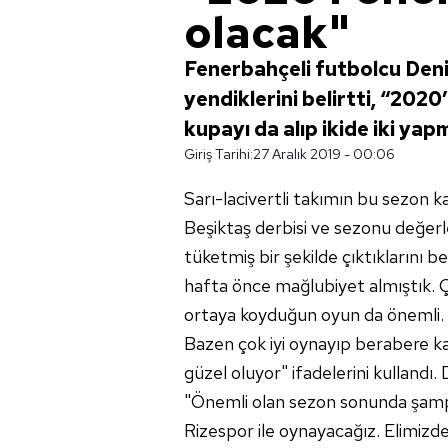
olacak"
Fenerbahçeli futbolcu Deni
yendiklerini belirtti, “202
kupayı da alıp ikide iki yap
Giriş Tarihi:
27 Aralık 2019 - 00:06
Sarı-lacivertli
takımın bu sezon k
Beşiktaş derbisi ve sezonu değerle
tüketmiş bir şekilde çıktıklarını b
hafta önce mağlubiyet almıştık. 
ortaya koyduğun oyun da önemli. 
Bazen çok iyi oynayıp berabere kal
güzel oluyor" ifadelerini kullandı.
"Önemli olan sezon sonunda şamp
Rizespor ile oynayacağız. Elimizd