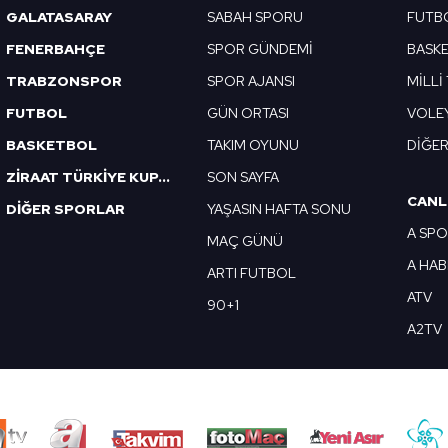
GALATASARAY
SABAH SPORU
FUTB
FENERBAHÇE
SPOR GÜNDEMİ
BASK
TRABZONSPOR
SPOR AJANSI
MİLLİ
FUTBOL
GÜN ORTASI
VOLE
BASKETBOL
TAKIM OYUNU
DİĞE
ZİRAAT TÜRKİYE KUPASI
SON SAYFA
CANL
DİĞER SPORLAR
YAŞASIN HAFTA SONU
A SP
MAÇ GÜNÜ
A HA
ARTI FUTBOL
ATV
90+1
A2TV