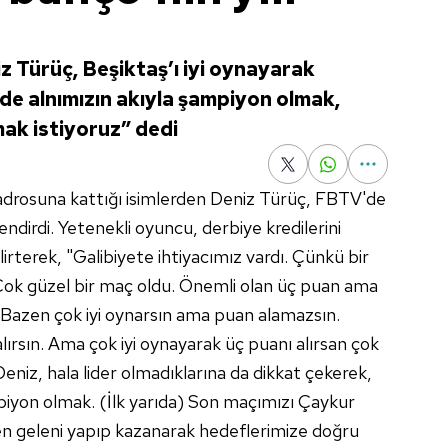
z Türüç, Beşiktaş’ı iyi oynayarak
0’de alnımızın akıyla şampiyon olmak,
mak istiyoruz” dedi
adrosuna kattığı isimlerden Deniz Türüç, FBTV'de
ndirdi. Yetenekli oyuncu, derbiye kredilerini
elirterek, "Galibiyete ihtiyacımız vardı. Çünkü bir
Çok güzel bir maç oldu. Önemli olan üç puan ama
Bazen çok iyi oynarsın ama puan alamazsın.
ırsın. Ama çok iyi oynayarak üç puanı alırsan çok
 Deniz, hala lider olmadıklarına da dikkat çekerek,
iyon olmak. (İlk yarıda) Son maçımızı Çaykur
en geleni yapıp kazanarak hedeflerimize doğru