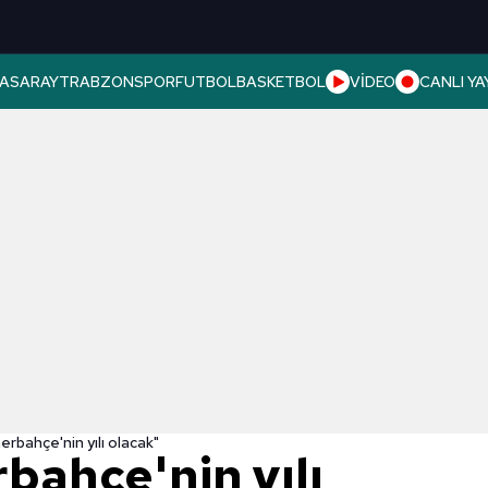
ASARAY
TRABZONSPOR
FUTBOL
BASKETBOL
VİDEO
CANLI YA
rbahçe'nin yılı olacak"
bahçe'nin yılı