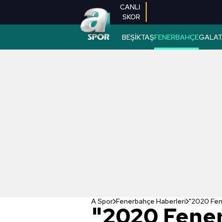
CANLI
SKOR
BEŞİKTAŞ
FENERBAHÇE
GALAT
A Spor
Fenerbahçe Haberleri
"2020 Fene
"2020 Fener