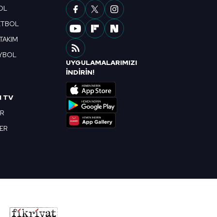
OL
ETBOL
 TAKIM
YBOL
UYGULAMALARIMIZI
R
İNDİRİN!
I TV
OR
BER