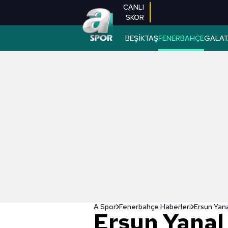
CANLI
SKOR
BEŞİKTAŞ
FENERBAHÇE
GALAT
A Spor
Fenerbahçe Haberleri
Ersun Yana
Ersun Yanal