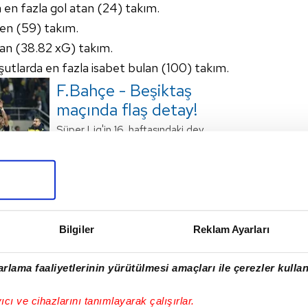
 en fazla gol atan (24) takım.
ren (59) takım.
yan (38.82 xG) takım.
şutlarda en fazla isabet bulan (100) takım.
F.Bahçe - Beşiktaş
maçında flaş detay!
G.Saray'ı pişman
Süper Lig'in 16. haftasındaki dev
ettiler...
derbide Fenerbahçe ile Beşiktaş
Ülker Stadı'nda kozlarını paylaştı.
Rakibini Max Kruse, Ozan Tufan ve
Vedat Muriç'in golleriyle 3-1 mağlup
eden sarı-lacivertliler, ligde ilk
haberin devamı
yarının bitimine 1 hafta kala zirve
Bilgiler
Reklam Ayarları
yarışındaki iddiasını sürdürdü. Maçın
büyük bölümünde rakibine karşı
üstün bir oyun sergileyen
rlama faaliyetlerinin yürütülmesi amaçları ile çerezler kullan
Fenerbahçe'nin iki yıldızı
I
gösterdikleri performansla
yıcı ve cihazlarını tanımlayarak çalışırlar.