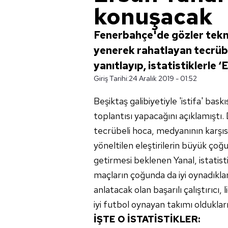
konuşacak
Fenerbahçe'de gözler tekni
yenerek rahatlayan tecrübel
yanıtlayıp, istatistiklerle ‘E
Giriş Tarihi:
24 Aralık 2019 - 01:52
Beşiktaş galibiyetiyle 'istifa' bas
toplantısı yapacağını açıklamıştı.
tecrübeli hoca, medyanının karşısı
yöneltilen eleştirilerin büyük çoğ
getirmesi beklenen Yanal, istatis
maçların çoğunda da iyi oynadıkları
anlatacak olan başarılı çalıştırıcı
iyi futbol oynayan takımı oldukla
İŞTE O İSTATİSTİKLER: