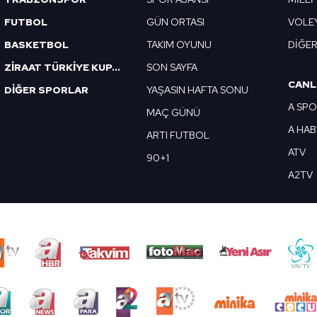
FUTBOL
GÜN ORTASI
VOLE
BASKETBOL
TAKIM OYUNU
DİĞE
ZİRAAT TÜRKİYE KUPASI
SON SAYFA
CANL
DİĞER SPORLAR
YAŞASIN HAFTA SONU
A SP
MAÇ GÜNÜ
A HA
ARTI FUTBOL
ATV
90+1
A2TV