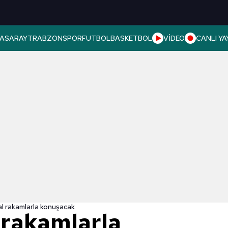
ASARAY
TRABZONSPOR
FUTBOL
BASKETBOL
VİDEO
CANLI YA
l rakamlarla konuşacak
 rakamlarla