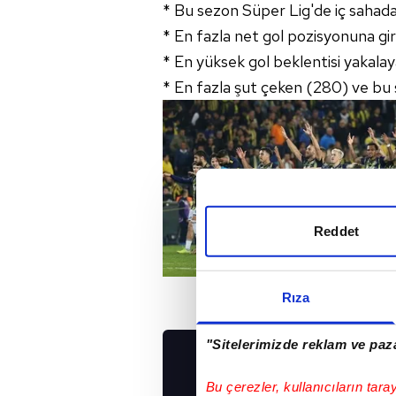
* Bu sezon Süper Lig'de iç sahada
* En fazla net gol pozisyonuna gi
* En yüksek gol beklentisi yakala
* En fazla şut çeken (280) ve bu 
Reddet
Rıza
"Sitelerimizde reklam ve paza
UYGULAMALARIMIZ
Bu çerezler, kullanıcıların tara
İNDİRİN!