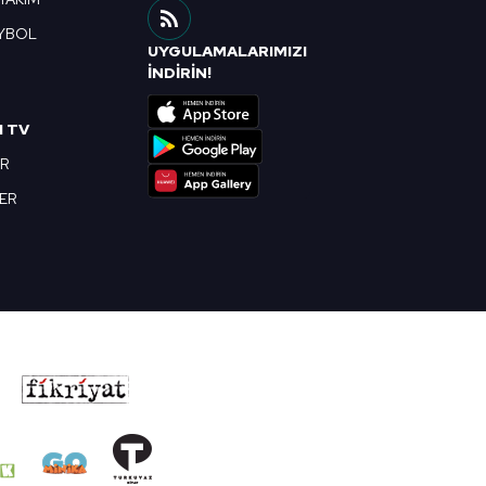
YBOL
UYGULAMALARIMIZI
R
İNDİRİN!
I TV
OR
BER