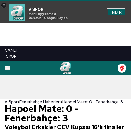
×
A SPOR
İNDİR
Mobil uygulaması
Ücretsiz - Google Play'de
CANLI
SKOR
A Spor
Fenerbahçe Haberleri
Hapoel Mate: 0 - Fenerbahçe: 3
Hapoel Mate: 0 -
Fenerbahçe: 3
Voleybol Erkekler CEV Kupası 16'lı finaller