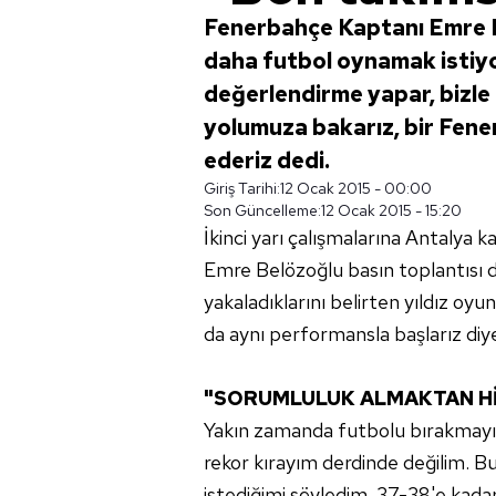
Fenerbahçe Kaptanı Emre B
daha futbol oynamak istiyo
değerlendirme yapar, bizl
yolumuza bakarız, bir Fene
ederiz dedi.
Giriş Tarihi:
12 Ocak 2015 - 00:00
Son Güncelleme:
12 Ocak 2015 - 15:20
İkinci yarı çalışmalarına Antalya
Emre Belözoğlu basın toplantısı dü
yakaladıklarını belirten yıldız oyun
da aynı performansla başlarız diy
"SORUMLULUK ALMAKTAN H
Yakın zamanda futbolu bırakmayı d
rekor kırayım derdinde değilim. 
istediğimi söyledim. 37-38'e kada