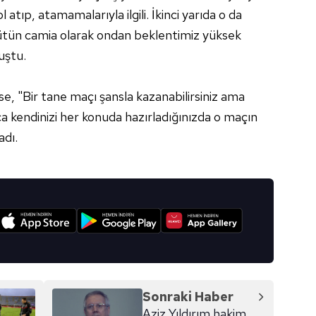
 atıp, atamamalarıyla ilgili. İkinci yarıda o da
Bütün camia olarak ondan beklentimiz yüksek
uştu.
e, "Bir tane maçı şansla kazanabilirsiniz ama
 kendinizi her konuda hazırladığınızda o maçın
adı.
I
Sonraki Haber
Aziz Yıldırım hakim