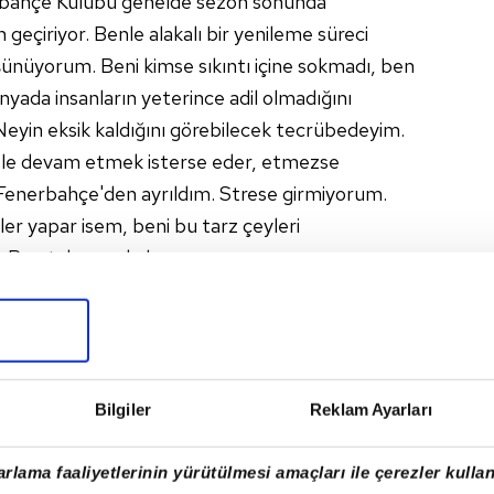
rbahçe Kulübü genelde sezon sonunda
geçiriyor. Benle alakalı bir yenileme süreci
ünüyorum. Beni kimse sıkıntı içine sokmadı, ben
ada insanların yeterince adil olmadığını
Neyin eksik kaldığını görebilecek tecrübedeyim.
zle devam etmek isterse eder, etmezse
Fenerbahçe'den ayrıldım. Strese girmiyorum.
ler yapar isem, beni bu tarz çeyleri
. Ben takımsız kalmam ama şu an
ı düşünmüyorum" dedi.
İRDİK
leri bir ilk yarı geçirdiklerini belirterek,
Bilgiler
Reklam Ayarları
var. Ama ligin ilk yarısını lider bitirmiş bir
n son 3-4 maçta çok iyi bir hava yakaladığını
rlama faaliyetlerinin yürütülmesi amaçları ile çerezler kullan
e kadar kötü olduğunu ikinci yarıda göreceğiz. 4-