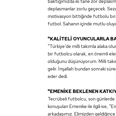
baktığımızda iki tane zor deplasm
mevzuata uygun olarak kullanılan
deplasmanlar zorlu geçecek. Sezo
motivasyon bittiğinde futbolu bı
futbol. Sahanın içinde mutlu olu
"KALİTELİ OYUNCULARLA BA
"Türkiye'de milli takımla alaka o
bir futbolcu olarak, en önemli el
olduğunu düşünüyorum. Milli takım
gelir. İnşallah bundan sonraki sür
eder dedi.
"EMENİKE BEKLENEN KATKI
Tecrübeli futbolcu, son günlerde
konuşulan Emenike ile ilgili ise, "
arkadaşımız. Elimizden geldiğinc