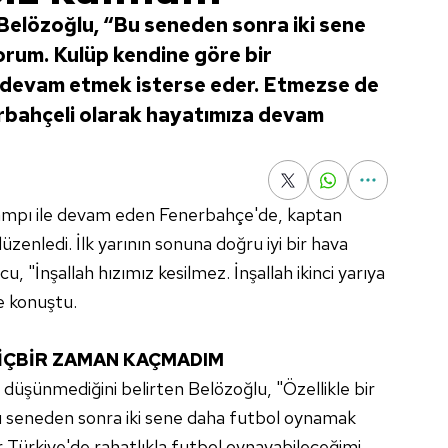
elözoğlu, “Bu seneden sonra iki sene
rum. Kulüp kendine göre bir
e devam etmek isterse eder. Etmezse de
rbahçeli olarak hayatımıza devam
 kampı ile devam eden Fenerbahçe'de, kaptan
zenledi. İlk yarının sonuna doğru iyi bir hava
cu, "İnşallah hızımız kesilmez. İnşallah ikinci yarıya
e konuştu.
İÇBİR ZAMAN KAÇMADIM
üşünmediğini belirten Belözoğlu, "Özellikle bir
Bu seneden sonra iki sene daha futbol oynamak
r Türkiye'de rahatlıkla futbol oynayabileceğimi