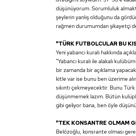
düşünüyorum. Sorumluluk almakt
şeylerin yanlış olduğunu da görd
rağmen durumumdan şikayetçi değ
"TÜRK FUTBOLCULAR BU KI
Yeni yabancı kuralı hakkında açı
"Yabancı kuralı ile alakalı kulü
bir zamanda bir açıklama yapaca
kitle var ise bunu ben üzerime al
sıkıntı çekmeyecektir. Bunu Türk
düşünmemek lazım. Bütün kulüple
gibi geliyor bana, ben öyle düşü
"TEK KONSANTRE OLMAM G
Belözoğlu, konsrante olması ger