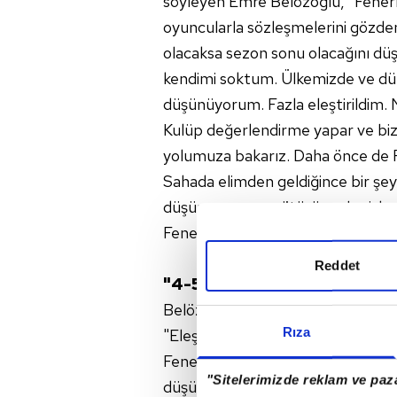
söyleyen Emre Belözoğlu, "Fene
oyuncularla sözleşmelerini gözden 
olacaksa sezon sonu olacağını düş
kendimi soktum. Ülkemizde ve düny
düşünüyorum. Fazla eleştirildim. 
Kulüp değerlendirme yapar ve bi
yolumuza bakarız. Daha önce de 
Sahada elimden geldiğince bir şey
düşünmemeye götürüyor bu işler
Fenerbahçe'den başka bir takım
Reddet
"4-5 PUAN ÜSTTE BİTİREBİL
Belözoğlu, genel anlamda eleştirildik
Rıza
"Eleştirilerin haklı olduğu yerler de 
Fenerbahçe var. Ben Fenerbahçe'ni
"Sitelerimizde reklam ve paza
düşünüyorum. Bunun ne kadar iyi n