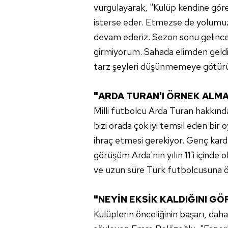
vurgulayarak, "Kulüp kendine gör
isterse eder. Etmezse de yolumuz
devam ederiz. Sezon sonu gelince
girmiyorum. Sahada elimden geldi
tarz şeyleri düşünmemeye götürü
"ARDA TURAN'I ÖRNEK ALMA
Milli futbolcu Arda Turan hakkında
bizi orada çok iyi temsil eden bir
ihraç etmesi gerekiyor. Genç kard
görüşüm Arda'nın yılın 11'i içinde
ve uzun süre Türk futbolcusuna örn
"NEYİN EKSİK KALDIĞINI G
Kulüplerin önceliğinin başarı, dah