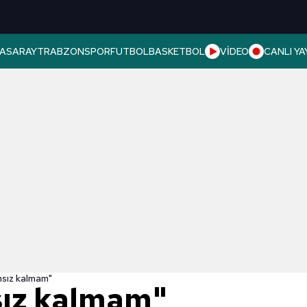
ASARAY
TRABZONSPOR
FUTBOL
BASKETBOL
VİDEO
CANLI YA
msız kalmam"
sız kalmam"