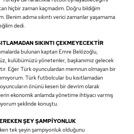
an hiçbir zaman kaçmadım. Doğru bildiğim
üm. Benim adıma sıkıntı verici zamanlar yaşamama
ilim dedi.
SITLAMADAN SIKINTI ÇEKMEYECEKTİR
klamalarda bulunan kaptan Emre Belözoğlu,
bümüz, kulübümüzü yönetenler, başkanımız gelecek
ktır. Eğer Türk oyunculardan memnun olmayan bir
ınmıyorum. Türk futbolcular bu kısıtlamadan
 oyuncuların önünü kesen bir devrim olarak
rin ekonomik anlamda yönetime ihtiyacı varmış
nüyorum şeklinde konuştu.
EREKEN ŞEY ŞAMPİYONLUK
eken tek şeyin şampiyonluk olduğunu