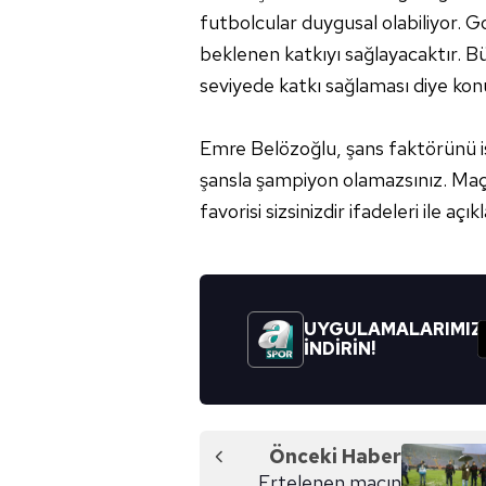
futbolcular duygusal olabiliyor. Gol
beklenen katkıyı sağlayacaktır. 
seviyede katkı sağlaması diye kon
Emre Belözoğlu, şans faktörünü is
şansla şampiyon olamazsınız. Maça
favorisi sizsinizdir ifadeleri ile açıkl
UYGULAMALARIMIZ
İNDİRİN!
Önceki Haber
Ertelenen maçın