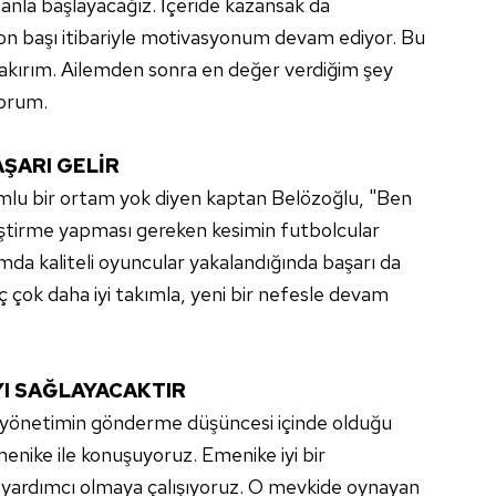
anla başlayacağız. İçeride kazansak da
 çerezlerle ilgili bilgi almak için lütfen
tıklayınız
.
n başı itibariyle motivasyonum devam ediyor. Bu
rakırım. Ailemden sonra en değer verdiğim şey
yorum.
ŞARI GELİR
lumlu bir ortam yok diyen kaptan Belözoğlu, "Ben
eştirme yapması gereken kesimin futbolcular
da kaliteli oyuncular yakalandığında başarı da
eç çok daha iyi takımla, yeni bir nefesle devam
YI SAĞLAYACAKTIR
 yönetimin gönderme düşüncesi içinde olduğu
Emenike ile konuşuyoruz. Emenike iyi bir
e yardımcı olmaya çalışıyoruz. O mevkide oynayan