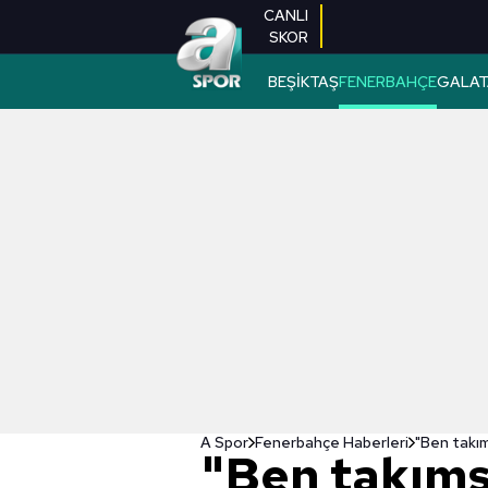
CANLI
SKOR
BEŞİKTAŞ
FENERBAHÇE
GALAT
A Spor
Fenerbahçe Haberleri
"Ben takı
"Ben takım