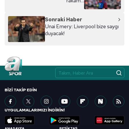
rakam...
kılınması ve kişiselleştirilmesi ve sizlere yönelik
reklam/pazarlama faaliyetlerinin yapılması, amaçlarıyla
sınırlı olarak açık rızanız dahilinde kullanılacaktır.
Sonraki Haber
Unai Emery: Liverpool bize saygı
Çerezlere ilişkin tercihlerinizi aşağıda yer alan panel
duyacak!
vasıtasıyla belirleyebilirsiniz. Çerezlere ilişkin detaylı bilgi
için Ayarlar butonuna tıklayabilir,
Çerez Bilgilendirme
Metnimizi
ziyaret edebilirsiniz.
6698 sayılı Kişisel Verilerin Korunması Kanunu uyarınca
hazırlanmış Aydınlatma Metnimizi okumak ve sitemizde
ilgili mevzuata uygun olarak kullanılan çerezlerle ilgili bilgi
almak için lütfen
tıklayınız
.
BIZI TAKIP EDIN
UYGULAMALARIMIZI İNDİRİN!
ANASAYFA
BEŞİKTAŞ