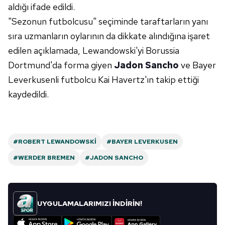
verileriniz işlenmekte olup gerekli olan çerezler bilgi
aldığı ifade edildi.
toplumu hizmetlerinin sunulması amacıyla
"Sezonun futbolcusu" seçiminde taraftarların yanı
kullanılmaktadır. Diğer çerezler, sitemizin daha işlevsel
sıra uzmanların oylarının da dikkate alındığına işaret
kılınması ve kişiselleştirilmesi ve sizlere yönelik
reklam/pazarlama faaliyetlerinin yapılması, amaçlarıyla
edilen açıklamada, Lewandowski'yi Borussia
sınırlı olarak açık rızanız dahilinde kullanılacaktır.
Dortmund'da forma giyen
Jadon Sancho
ve Bayer
Leverkusenli futbolcu Kai Havertz'ın takip ettiği
Çerezlere ilişkin tercihlerinizi aşağıda yer alan panel
kaydedildi.
vasıtasıyla belirleyebilirsiniz. Çerezlere ilişkin detaylı bilgi
için Ayarlar butonuna tıklayabilir,
Çerez Bilgilendirme
Metnimizi
ziyaret edebilirsiniz.
#ROBERT LEWANDOWSKI
#BAYER LEVERKUSEN
6698 sayılı Kişisel Verilerin Korunması Kanunu uyarınca
hazırlanmış Aydınlatma Metnimizi okumak ve sitemizde
#WERDER BREMEN
#JADON SANCHO
ilgili mevzuata uygun olarak kullanılan çerezlerle ilgili bilgi
almak için lütfen
tıklayınız
.
UYGULAMALARIMIZI İNDİRİN!