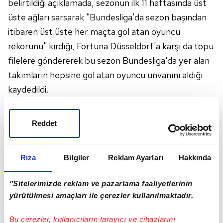
belirtildiği açıklamada, sezonun ilk 11 haftasında üst
üste ağları sarsarak "Bundesliga'da sezon başından
itibaren üst üste her maçta gol atan oyuncu
rekorunu" kırdığı, Fortuna Düsseldorf'a karşı da topu
filelere göndererek bu sezon Bundesliga'da yer alan
takımların hepsine gol atan oyuncu unvanını aldığı
kaydedildi.
Klopp’tan şampiyonluk dansı
Reddet
Rıza
Bilgiler
Reklam Ayarları
Hakkında
Açıklamada, Lewandowski'nin kariyeri süresince
golcü kalitesini geliştirdiği ve penaltı noktasında da
"Sitelerimizde reklam ve pazarlama faaliyetlerinin
soğukkanlılığını koruduğu belirtilerek, tecrübeli
yürütülmesi amaçları ile çerezler kullanılmaktadır.
futbolcunun bu sezon çoğu maçta Bayern Münih'in
"hayat sigortası" olduğunu kanıtladığı aktarıldı.
Bu çerezler, kullanıcıların tarayıcı ve cihazlarını