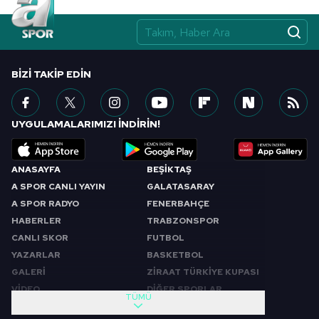
BIZI TAKIP EDIN
UYGULAMALARIMIZI İNDİRİN!
ANASAYFA
BEŞİKTAŞ
A SPOR CANLI YAYIN
GALATASARAY
A SPOR RADYO
FENERBAHÇE
HABERLER
TRABZONSPOR
CANLI SKOR
FUTBOL
YAZARLAR
BASKETBOL
GALERİ
ZİRAAT TÜRKİYE KUPASI
VİDEO
DİĞER SPORLAR
TÜMÜ