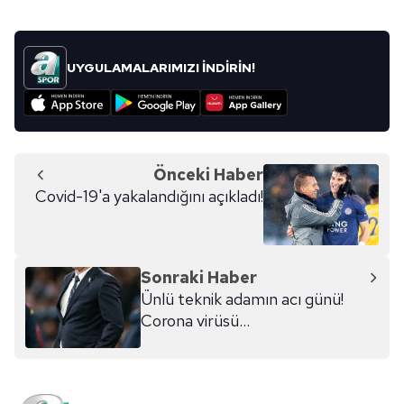
katmak için harekete geçerken, transferi
Sitemizde kendimize ve üçüncü kişilere ait çerezler
Yunan gazeteci duyurdu. Son dakika
kullanılmaktadır. Bu çerezler vasıtasıyla çeşitli kişisel
Galatasaray haberleri...
verileriniz işlenmekte olup gerekli olan çerezler bilgi
UYGULAMALARIMIZI İNDİRİN!
toplumu hizmetlerinin sunulması amacıyla
kullanılmaktadır. Diğer çerezler, sitemizin daha işlevsel
kılınması ve kişiselleştirilmesi ve sizlere yönelik
reklam/pazarlama faaliyetlerinin yapılması, amaçlarıyla
sınırlı olarak açık rızanız dahilinde kullanılacaktır.
Önceki Haber
Covid-19'a yakalandığını açıkladı!
Çerezlere ilişkin tercihlerinizi aşağıda yer alan panel
vasıtasıyla belirleyebilirsiniz. Çerezlere ilişkin detaylı bilgi
için Ayarlar butonuna tıklayabilir,
Çerez Bilgilendirme
Metnimizi
ziyaret edebilirsiniz.
Sonraki Haber
Ünlü teknik adamın acı günü!
6698 sayılı Kişisel Verilerin Korunması Kanunu uyarınca
Corona virüsü...
hazırlanmış Aydınlatma Metnimizi okumak ve sitemizde
ilgili mevzuata uygun olarak kullanılan çerezlerle ilgili bilgi
almak için lütfen
tıklayınız
.