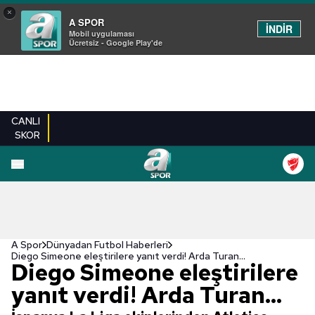
×
A SPOR
İNDİR
Mobil uygulaması
Ücretsiz - Google Play'de
CANLI
SKOR
A Spor
Dünyadan Futbol Haberleri
Diego Simeone eleştirilere yanıt verdi! Arda Turan...
Diego Simeone eleştirilere
yanıt verdi! Arda Turan...