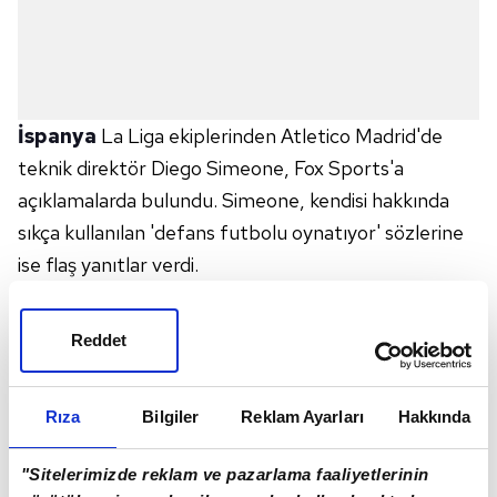
İspanya
La Liga ekiplerinden Atletico Madrid'de
teknik direktör Diego Simeone, Fox Sports'a
açıklamalarda bulundu. Simeone, kendisi hakkında
sıkça kullanılan 'defans futbolu oynatıyor' sözlerine
ise flaş yanıtlar verdi.
Defans yapmayı her takımının beceremediğini dile
getiren Simeone, "Herkes bizim defansif bir oyun
Reddet
oynadığımızı söylüyor. Hergün harika oyuncuları
görüyoruz ancak bunların çok azı defans yapmayı
Rıza
Bilgiler
Reklam Ayarları
Hakkında
biliyor. Kazananlar, iyi defans yapan takımlardır. Bu
işin anahtarı defans. Büyük takımlar iyi hücum
"Sitelerimizde reklam ve pazarlama faaliyetlerinin
oyuncularına sahip olabilir ancak önemli olan nasıl