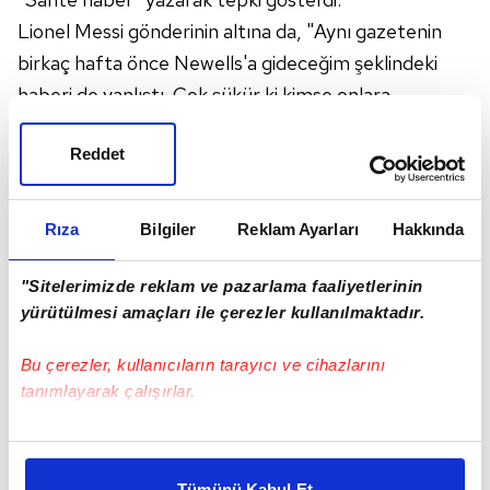
Lionel Messi gönderinin altına da, "Aynı gazetenin
birkaç hafta önce Newells'a gideceğim şeklindeki
haberi de yanlıştı. Çok şükür ki kimse onlara
inanmıyor" yazarak Barcelona'dan ayrılmak gibi bir
Reddet
düşüncesinin olmadığını açıkladı.
Rıza
Bilgiler
Reklam Ayarları
Hakkında
"Sitelerimizde reklam ve pazarlama faaliyetlerinin
yürütülmesi amaçları ile çerezler kullanılmaktadır.
Bu çerezler, kullanıcıların tarayıcı ve cihazlarını
tanımlayarak çalışırlar.
Bu çerezlere izin vermeniz halinde sizlere özel
kişiselleştirilmiş reklamlar sunabilir, sayfalarımızda sizlere
Tümünü Kabul Et