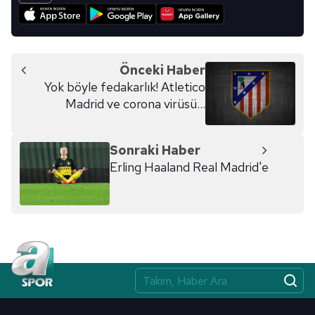
verileriniz işlenmekte olup gerekli olan çerezler bilgi
toplumu hizmetlerinin sunulması amacıyla
kullanılmaktadır. Diğer çerezler, sitemizin daha işlevsel
kılınması ve kişiselleştirilmesi ve sizlere yönelik
Önceki Haber
reklam/pazarlama faaliyetlerinin yapılması, amaçlarıyla
Yok böyle fedakarlık! Atletico
sınırlı olarak açık rızanız dahilinde kullanılacaktır.
Madrid ve corona virüsü...
Çerezlere ilişkin tercihlerinizi aşağıda yer alan panel
vasıtasıyla belirleyebilirsiniz. Çerezlere ilişkin detaylı bilgi
Sonraki Haber
için Ayarlar butonuna tıklayabilir,
Çerez Bilgilendirme
Erling Haaland Real Madrid'e
Metnimizi
ziyaret edebilirsiniz.
6698 sayılı Kişisel Verilerin Korunması Kanunu uyarınca
hazırlanmış Aydınlatma Metnimizi okumak ve sitemizde
ilgili mevzuata uygun olarak kullanılan çerezlerle ilgili bilgi
almak için lütfen
tıklayınız
.