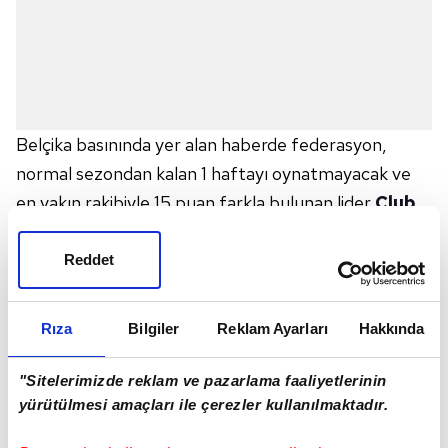
Belçika basınında yer alan haberde federasyon,
normal sezondan kalan 1 haftayı oynatmayacak ve
en yakın rakibiyle 15 puan farkla bulunan lider
Club
Brugge
'ü şampiyon ilan edecek.
16 takımlı Belçika Ligi'nde 30 haftalık normal sezon
Reddet
bitiminde şampiyonluk turu adı altında play-off
mücadelesi ilk 4 takımın katılımıyla yapılıyor ve play-
Rıza
Bilgiler
Reklam Ayarları
Hakkında
off'u lider bitiren takım şampiyon oluyordu.
Habere göre Belçika Futbol Federasyonu,
"Sitelerimizde reklam ve pazarlama faaliyetlerinin
formaliteden de olsa bu kararını takımlara sunacak
yürütülmesi amaçları ile çerezler kullanılmaktadır.
ve ardından resmi açıklama yapılacak.