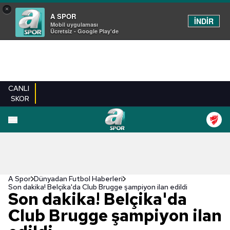
×
A SPOR
İNDİR
Mobil uygulaması
Ücretsiz - Google Play'de
CANLI
SKOR
A Spor
Dünyadan Futbol Haberleri
Son dakika! Belçika'da Club Brugge şampiyon ilan edildi
Son dakika! Belçika'da
Club Brugge şampiyon ilan