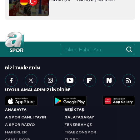
ilgili mevzuata uygun olarak kullanılan çerezlerle ilgili bilgi
almak için lütfen
tıklayınız
.
BIZI TAKIP EDIN
UYGULAMALARIMIZI İNDİRİN!
ANASAYFA
BEŞİKTAŞ
A SPOR CANLI YAYIN
GALATASARAY
A SPOR RADYO
FENERBAHÇE
HABERLER
TRABZONSPOR
CANLI SKOR
FUTBOL