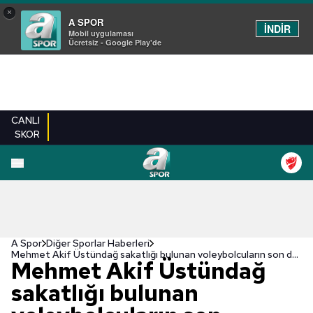
×
A SPOR
İNDİR
Mobil uygulaması
Ücretsiz - Google Play'de
CANLI
SKOR
A Spor
Diğer Sporlar Haberleri
Mehmet Akif Üstündağ sakatlığı bulunan voleybolcuların son durumlarını açıkladı!
Mehmet Akif Üstündağ
sakatlığı bulunan